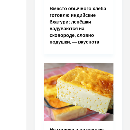
Вместо обычного хлеба
готовлю индийские
бхатури: лепёшки
надуваются на
сковороде, словно
подушки, — вкуснота
Не молоко и не сливки: