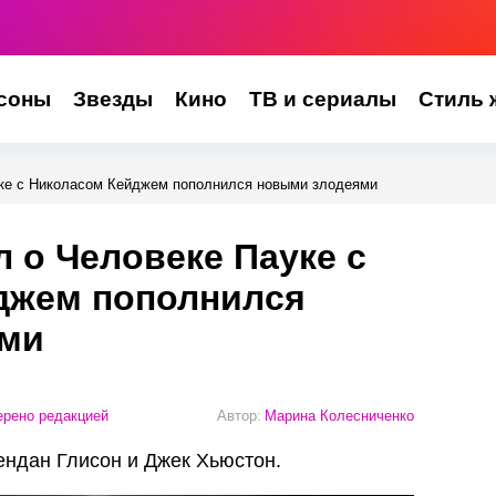
соны
Звезды
Кино
ТВ и сериалы
Стиль 
ке с Николасом Кейджем пополнился новыми злодеями
 о Человеке Пауке с
джем пополнился
ями
рено редакцией
Автор:
Марина Колесниченко
ендан Глисон и Джек Хьюстон.