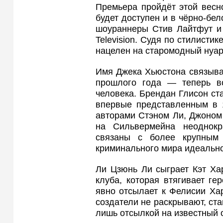
Премьера пройдёт этой весн
будет доступен и в чёрно-бел
шоураннеры Стив Лайтфут и 
Television. Судя по стилисти
нацелен на старомодный нуар 
Имя Джека Хьюстона связыва
прошлого года — теперь вс
человека. Брендан Глисон с
впервые представленным в 
авторами Стэном Ли, Джоном
на Сильвермейна неоднокр
связаны с более крупным 
криминального мира идеально
Ли Цзюнь Ли сыграет Кэт Ха
клуба, которая втягивает ге
явно отсылает к Фелисии Хар
создатели не раскрывают, ст
лишь отсылкой на известный 