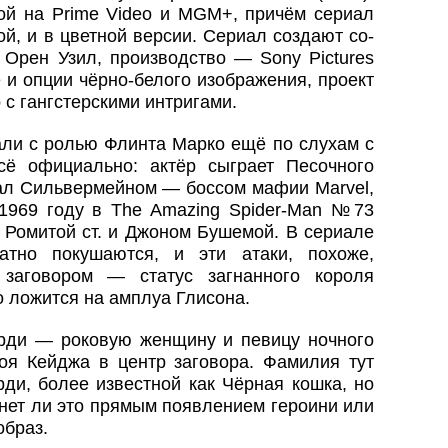
ой на Prime Video и MGM+, причём сериал
ой, и в цветной версии. Сериал создают со-
Орен Узил, производство — Sony Pictures
ке и опции чёрно-белого изображения, проект
с гангстерскими интригами.
ли с ролью Флинта Марко ещё по слухам с
ё официально: актёр сыграет Песочного
тал Сильвермейном — боссом мафии Marvel,
1969 году в The Amazing Spider-Man №73
 Ромитой ст. и Джоном Бушемой. В сериале
атно покушаются, и эти атаки, похоже,
заговором — статус загнанного короля
 ложится на амплуа Глисона.
рди — роковую женщину и певицу ночного
роя Кейджа в центр заговора. Фамилия тут
ди, более известной как Чёрная кошка, но
анет ли это прямым появлением героини или
образ.