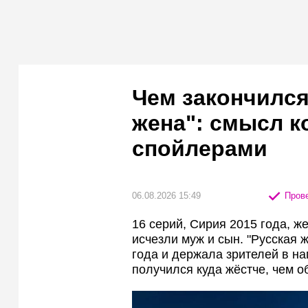
Чем закончился
жена": смысл к
спойлерами
06.08.2026 15:49
Прове
16 серий, Сирия 2015 года, ж
исчезли муж и сын. "Русская 
года и держала зрителей в н
получился куда жёстче, чем 