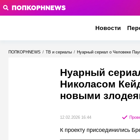
Новости
Пер
ПОПКОРНNEWS
/
ТВ и сериалы
/
Нуарный сериал о Человеке Пау
Нуарный сериал
Николасом Кей
новыми злоде
12.02.2026 16:44
Прове
К проекту присоединились Бр