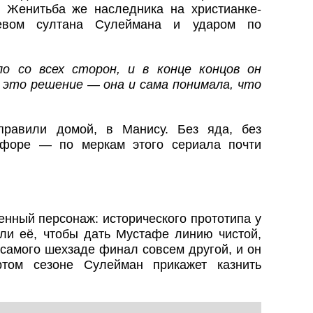
. Женитьба же наследника на христианке-
невом султана Сулеймана и ударом по
ло со всех сторон, и в конце концов он
 это решение — она и сама понимала, что
равили домой, в Манису. Без яда, без
сфоре — по меркам этого сериала почти
ный персонаж: исторического прототипа у
али её, чтобы дать Мустафе линию чистой,
 самого шехзаде финал совсем другой, и он
ртом сезоне Сулейман прикажет казнить