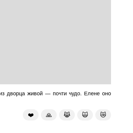
 из дворца живой — почти чудо. Елене оно
❤️
🙏
😹
🙀
😿