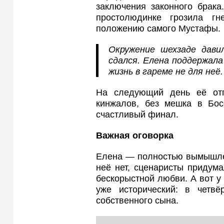
заключения законного брака
простолюдинке грозила г
положению самого Мустафы.
Окружение шехзаде дави
сдался. Елена поддержала
жизнь в гареме не для неё.
На следующий день её отп
кинжалов, без мешка в Бо
счастливый финал.
Важная оговорка
Елена — полностью вымышлен
неё нет, сценаристы придум
бескорыстной любви. А вот у
уже исторический: в четвё
собственного сына.