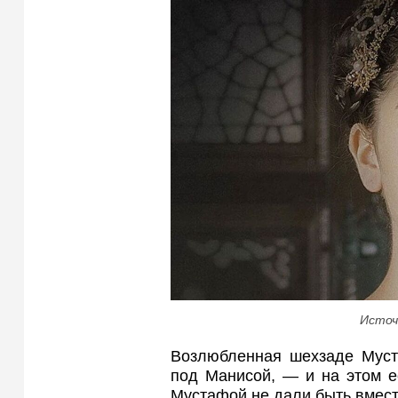
Источ
Возлюбленная шехзаде Муст
под Манисой, — и на этом е
Мустафой не дали быть вмест