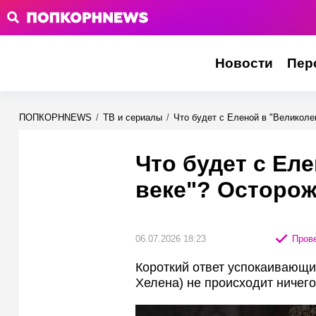
Новости
Пер
ПОПКОРНNEWS
/
ТВ и сериалы
/
Что будет с Еленой в "Великоле
Что будет с Ел
веке"? Осторож
06.07.2026 18:23
Прове
Короткий ответ успокаивающий
Хелена) не происходит ничего