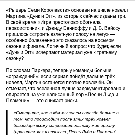
«Рыцарь Семи Королевств» основан на цикле новелл
Мартина «Дунк и Эгг», из которых сейчас изданы три.
В своё время «Игра престолов» обогнала
первоисточник, и Дэвиду Бениоффу и Д. Б. Вайссу
пришлось «строить взлётную полосу на лету» —
особенно болезненно это сказалось на восьмом
сезоне и финале. Логичный вопрос: что будет, если
«Дунк и Эгг» исчерпают материал уже к третьему
сезону?
По словам Паркера, теперь у команды больше
«ограждений»: если сериал пойдёт дальше трёх
новелл, Мартин останется плотно вовлечён. Он
отмечает, что вселенная лучше задокументирована и
опирается на уже написанный лор «Песни Льда и
Пламени» — это снижает риски.
«Смотрите, кое в чём мы знаем гораздо больше о
том, что происходит после этих трёх новелл
благодаря всему сопроводительному материалу
(нравится, как я называю „Песнь Льда и Пламени“