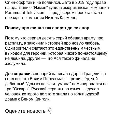
Спин-офф так и не появился. Зато в 2019 году права
на адаптацию "Измен" купила американская компания
Paramount Television — продюсером проекта стала
президент компании Николь Клеменс.
Почему про финал так спорят до сих пор
Потому что сериал десять серий обещал драму про
расплату, а закончил историей про новую любовь.
Одни зрители считают это единственным честным
выходом для героини, которая никого по-настоящему
не любила. Другие — что Ася такого финала не
заслужила.
Для справки:
сценарий написала Дарья Грацевич, а
снял всё это Вадим Перельман — режиссёр, чей
дебютный "Дом из песка и тумана" номинировался на
три "Оскара". Русский сериал про измены сделал
человек, которого до этого знали по голливудской
драме с Беном Кингсли.
Оцените новость