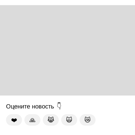
Оцените новость
❤️
🙏
😹
🙀
😿