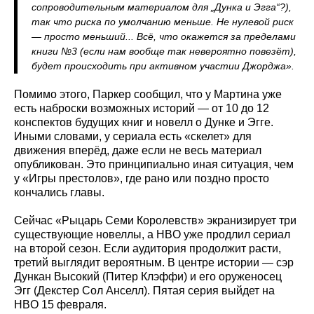
сопроводительным материалом для „Дунка и Эгга“?),
так что риска по умолчанию меньше. Не нулевой риск
— просто меньший... Всё, что окажется за пределами
книги №3 (если нам вообще так невероятно повезёт),
будет происходить при активном участии Джорджа».
Помимо этого, Паркер сообщил, что у Мартина уже
есть наброски возможных историй — от 10 до 12
конспектов будущих книг и новелл о Дунке и Эгге.
Иными словами, у сериала есть «скелет» для
движения вперёд, даже если не весь материал
опубликован. Это принципиально иная ситуация, чем
у «Игры престолов», где рано или поздно просто
кончались главы.
Сейчас «Рыцарь Семи Королевств» экранизирует три
существующие новеллы, а HBO уже продлил сериал
на второй сезон. Если аудитория продолжит расти,
третий выглядит вероятным. В центре истории — сэр
Дункан Высокий (Питер Клэффи) и его оруженосец
Эгг (Декстер Сол Анселл). Пятая серия выйдет на
HBO 15 февраля.