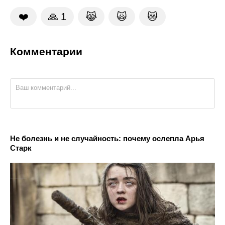
❤️
🙏
1
😹
🙀
😿
Комментарии
Не болезнь и не случайность: почему ослепла Арья
Старк