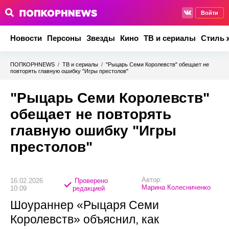
Войти
Новости
Персоны
Звезды
Кино
ТВ и сериалы
Стиль 
ПОПКОРНNEWS
/
ТВ и сериалы
/
"Рыцарь Семи Королевств" обещает не
повторять главную ошибку "Игры престолов"
"Рыцарь Семи Королевств"
обещает не повторять
главную ошибку "Игры
престолов"
Автор:
16.02.2026
Проверено
Марина Колесниченко
10:09
редакцией
Шоураннер «Рыцаря Семи
Королевств» объяснил, как