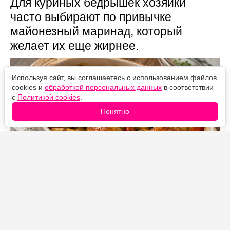
Для куриных бедрышек хозяйки
часто выбирают по привычке
майонезный маринад, который
желает их еще жирнее.
Используя сайт, вы соглашаетесь с использованием файлов
cookies и
обработкой персональных данных
в соответствии
с
Политикой cookies
.
Понятно
Источник фото: Legion-Media
Сметана же делает мясо мягким и сливочным,
горчица дает легкую пикантность, а чеснок — тот
самый аромат, из-за которого еще во время запекания