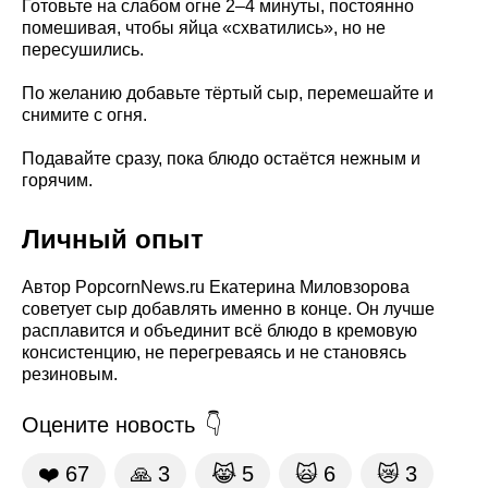
Готовьте на слабом огне 2–4 минуты, постоянно
помешивая, чтобы яйца «схватились», но не
пересушились.
По желанию добавьте тёртый сыр, перемешайте и
снимите с огня.
Подавайте сразу, пока блюдо остаётся нежным и
горячим.
Личный опыт
Автор PopcornNews.ru Екатерина Миловзорова
советует сыр добавлять именно в конце. Он лучше
расплавится и объединит всё блюдо в кремовую
консистенцию, не перегреваясь и не становясь
резиновым.
Оцените новость
❤️
67
🙏
3
😹
5
🙀
6
😿
3