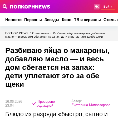
Войти
Новости
Персоны
Звезды
Кино
ТВ и сериалы
Стиль 
ПОПКОРНNEWS
/
Стиль жизни
/
Разбиваю яйца о макароны, добавляю
масло — и весь дом сбегается на запах: дети уплетают это за обе щеки
Разбиваю яйца о макароны,
добавляю масло — и весь
дом сбегается на запах:
дети уплетают это за обе
щеки
Автор:
16.06.2026
Проверено
Екатерина Миловзорова
23:04
редакцией
Блюдо из разряда «быстро, сытно и