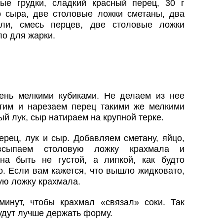
ые грудки, сладкий красный перец, 30 г
го сыра, две столовые ложки сметаны, два
оли, смесь перцев, две столовые ложки
ло для жарки.
ень мелкими кубиками. Не делаем из нее
тим и нарезаем перец такими же мелкими
й лук, сыр натираем на крупной терке.
ерец, лук и сыр. Добавляем сметану, яйцо,
всыпаем столовую ложку крахмала и
а быть не густой, а липкой, как будто
о. Если вам кажется, что вышло жидковато,
ую ложку крахмала.
инут, чтобы крахмал «связал» соки. Так
удут лучше держать форму.