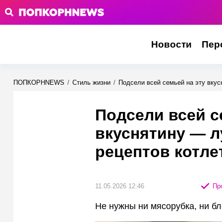
Новости
Пер
ПОПКОРНNEWS
/
Стиль жизни
/
Подсели всей семьей на эту вкус
Подсели всей с
вкуснятину — 
рецептов котлет
11.05.2026 12:46
Про
Не нужны ни мясорубка, ни б