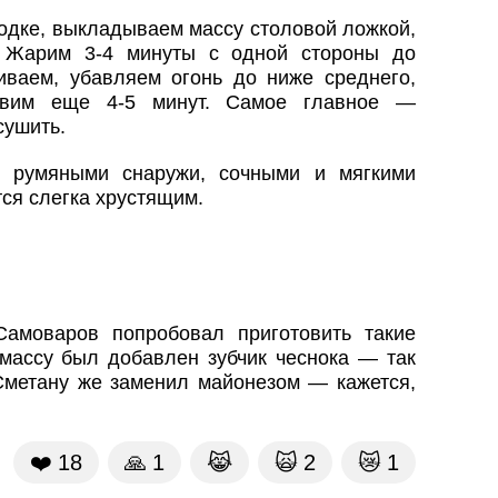
одке, выкладываем массу столовой ложкой,
. Жарим 3-4 минуты с одной стороны до
иваем, убавляем огонь до ниже среднего,
овим еще 4-5 минут. Самое главное —
сушить.
я румяными снаружи, сочными и мягкими
тся слегка хрустящим.
амоваров попробовал приготовить такие
 массу был добавлен зубчик чеснока — так
Сметану же заменил майонезом — кажется,
❤️
18
🙏
1
😹
🙀
2
😿
1