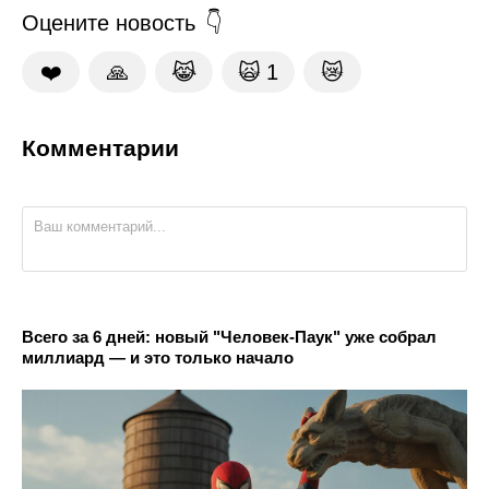
Оцените новость
❤️
🙏
😹
🙀
1
😿
Комментарии
Всего за 6 дней: новый "Человек-Паук" уже собрал
миллиард — и это только начало