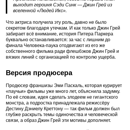
выходит героиня Сэди Синк — Джин Грей из
вселенной «Людей Икс».
Что актриса получила эту роль, давно не было
секретом благодаря утечкам. И как только Джин Грей
забирает всё внимание, история Питера Паркера
буквально останавливается: за час с лишним до
финала Человека-паука отодвигают из его же
собственного фильма ради флешбэков Джин Грей и
вязких линий с организацией по контролю ущерба.
Версия продюсера
Продюсер франшизы Эми Паскаль, которая курирует
«паучьи» фильмы уже много лет, объяснила задумку.
По её словам, идея сделать злодеем не гигантского
монстра, а подростка принадлежала режиссёру
Дестину Дэниелу Креттону — так фильм должен был
глубже раскрыть темы одиночества и человеческой
связи, а образ Джин Грей эти мотивы дополняет.