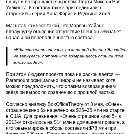
пишут и возвращаются к ролям Шорти Микса и Рэя
Уилкинса. К составу также присоединились
старожилы серии Анна Фэрис и Реджина Холл.
Масштаб камбэка такой, что Марлон Уайанс
вполушутку объяснил отсутствие Шеннон Элизабет
банальной переполненностью состава.
«Единственная причина, по которой Шеннон Элизабет
не вернулась, потому что возвращалось слиииишком
много людей».
При этом бюджет проекта пока не раскрывается —
Paramount официально цифры не называет, хотя
можно предположить, что с таким возвращением
звёзд он вырос по сравнению с прошлой частью.
Согласно анализу BoxOfficeTheory от 8 мая, «Очень
страшное кино 6» нацелено на $25–35 млн на старте
в США. Для сравнения: «Очень страшное кино 5» в
2013-м открылось на $14 млн в домашнем прокате, а
итоговые мировые сборы составили $78 млн при