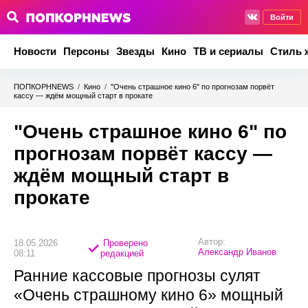
Войти
Новости
Персоны
Звезды
Кино
ТВ и сериалы
Стиль 
ПОПКОРНNEWS
/
Кино
/
"Очень страшное кино 6" по прогнозам порвёт
кассу — ждём мощный старт в прокате
"Очень страшное кино 6" по
прогнозам порвёт кассу —
ждём мощный старт в
прокате
Автор:
18.05.2026
Проверено
Александр Иванов
08:11
редакцией
Ранние кассовые прогнозы сулят
«Очень страшному кино 6» мощный