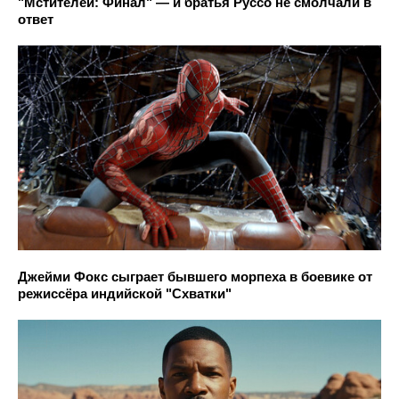
"Мстителей: Финал" — и братья Руссо не смолчали в
ответ
Джейми Фокс сыграет бывшего морпеха в боевике от
режиссёра индийской "Схватки"