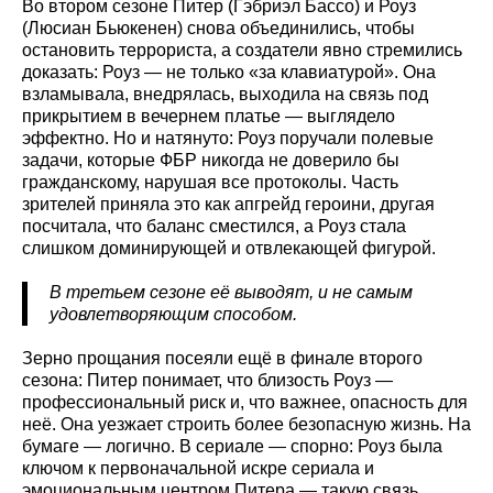
Во втором сезоне Питер (Гэбриэл Бассо) и Роуз
(Люсиан Бьюкенен) снова объединились, чтобы
остановить террориста, а создатели явно стремились
доказать: Роуз — не только «за клавиатурой». Она
взламывала, внедрялась, выходила на связь под
прикрытием в вечернем платье — выглядело
эффектно. Но и натянуто: Роуз поручали полевые
задачи, которые ФБР никогда не доверило бы
гражданскому, нарушая все протоколы. Часть
зрителей приняла это как апгрейд героини, другая
посчитала, что баланс сместился, а Роуз стала
слишком доминирующей и отвлекающей фигурой.
В третьем сезоне её выводят, и не самым
удовлетворяющим способом.
Зерно прощания посеяли ещё в финале второго
сезона: Питер понимает, что близость Роуз —
профессиональный риск и, что важнее, опасность для
неё. Она уезжает строить более безопасную жизнь. На
бумаге — логично. В сериале — спорно: Роуз была
ключом к первоначальной искре сериала и
эмоциональным центром Питера — такую связь