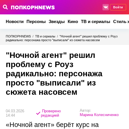
Войти
Новости
Персоны
Звезды
Кино
ТВ и сериалы
Стиль 
ПОПКОРНNEWS
/
ТВ и сериалы
/
"Ночной агент" решил проблему с Роуз
радикально: персонажа просто "выписали" из сюжета насовсем
"Ночной агент" решил
проблему с Роуз
радикально: персонажа
просто "выписали" из
сюжета насовсем
Автор:
04.03.2026
Проверено
Марина Колесниченко
14:44
редакцией
«Ночной агент» берёт курс на