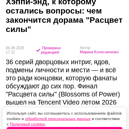
Хэппи-энд, к которому
остались вопросы: чем
закончится дорама "Расцвет
силы"
Автор:
06.08.2026
Проверено
Марина Колесниченко
17:22
редакцией
36 серий дворцовых интриг, ядов,
подмены личности и мести — и всё
это ради концовки, которую фанаты
обсуждают до сих пор. Финал
"Расцвета силы" (Blossoms of Power)
вышел на Tencent Video летом 2026
года, и он одновременно счастливый
Используя сайт, вы соглашаетесь с использованием файлов
и не до конца объяснённый.
cookies и
обработкой персональных данных
в соответствии
с
Политикой cookies
.