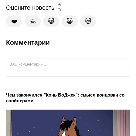
Оцените новость
❤️
🙏
😹
🙀
😿
Комментарии
Чем закончился "Конь БоДжек": смысл концовки со
спойлерами