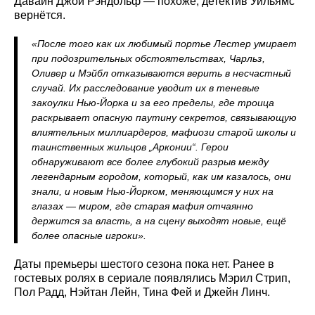
Давайн Джой Рэндольф — похоже, детектив Уильямс
вернётся.
«После того как их любимый портье Лестер умирает
при подозрительных обстоятельствах, Чарльз,
Оливер и Мэйбл отказываются верить в несчастный
случай. Их расследование уводит их в теневые
закоулки Нью‑Йорка и за его пределы, где троица
раскрывает опасную паутину секретов, связывающую
влиятельных миллиардеров, мафиози старой школы и
таинственных жильцов „Арконии“. Герои
обнаруживают все более глубокий разрыв между
легендарным городом, который, как им казалось, они
знали, и новым Нью‑Йорком, меняющимся у них на
глазах — миром, где старая мафия отчаянно
держится за власть, а на сцену выходят новые, ещё
более опасные игроки».
Даты премьеры шестого сезона пока нет. Ранее в
гостевых ролях в сериале появлялись Мэрил Стрип,
Пол Радд, Нэйтан Лейн, Тина Фей и Джейн Линч.