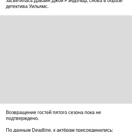
засветилась Давайн Джой Рэндольф, снова в образе
детектива Уильямс.
Возвращение гостей пятого сезона пока не
подтверждено.
По данным Deadline, к актёрам присоединились: