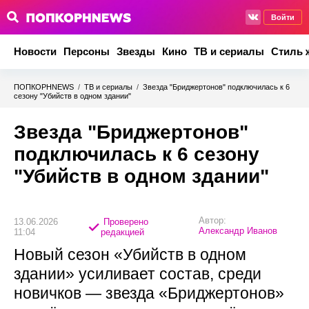
Войти
Новости
Персоны
Звезды
Кино
ТВ и сериалы
Стиль 
ПОПКОРНNEWS
/
ТВ и сериалы
/
Звезда "Бриджертонов" подключилась к 6
сезону "Убийств в одном здании"
Звезда "Бриджертонов"
подключилась к 6 сезону
"Убийств в одном здании"
Автор:
13.06.2026
Проверено
Александр Иванов
11:04
редакцией
Новый сезон «Убийств в одном
здании» усиливает состав, среди
новичков — звезда «Бриджертонов»