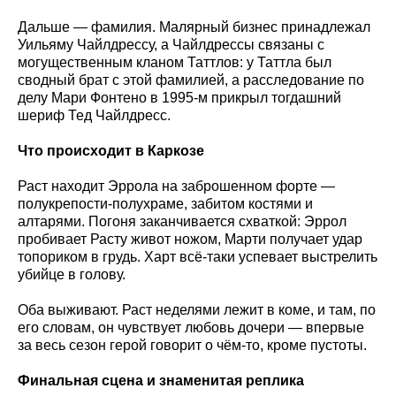
Дальше — фамилия. Малярный бизнес принадлежал
Уильяму Чайлдрессу, а Чайлдрессы связаны с
могущественным кланом Таттлов: у Таттла был
сводный брат с этой фамилией, а расследование по
делу Мари Фонтено в 1995-м прикрыл тогдашний
шериф Тед Чайлдресс.
Что происходит в Каркозе
Раст находит Эррола на заброшенном форте —
полукрепости-полухраме, забитом костями и
алтарями. Погоня заканчивается схваткой: Эррол
пробивает Расту живот ножом, Марти получает удар
топориком в грудь. Харт всё-таки успевает выстрелить
убийце в голову.
Оба выживают. Раст неделями лежит в коме, и там, по
его словам, он чувствует любовь дочери — впервые
за весь сезон герой говорит о чём-то, кроме пустоты.
Финальная сцена и знаменитая реплика