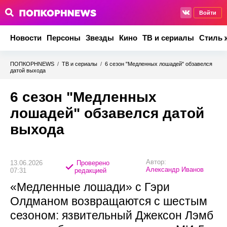
Войти
Новости
Персоны
Звезды
Кино
ТВ и сериалы
Стиль 
ПОПКОРНNEWS
/
ТВ и сериалы
/
6 сезон "Медленных лошадей" обзавелся
датой выхода
6 сезон "Медленных
лошадей" обзавелся датой
выхода
Автор:
13.06.2026
Проверено
Александр Иванов
07:31
редакцией
«Медленные лошади» с Гэри
Олдманом возвращаются с шестым
сезоном: язвительный Джексон Лэмб