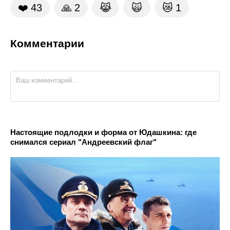
❤️
43
🙏
2
😹
🙀
😿
1
Комментарии
Настоящие подлодки и форма от Юдашкина: где
снимался сериал "Андреевский флаг"