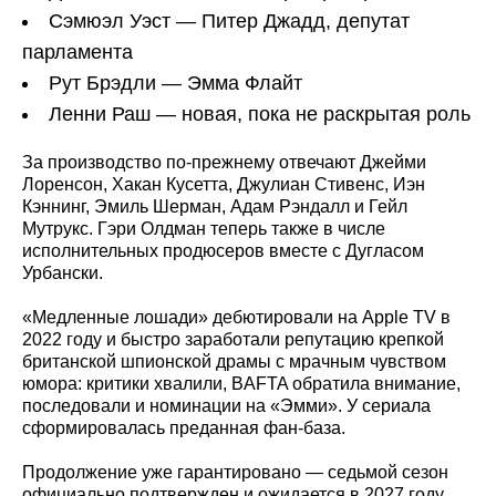
Сэмюэл Уэст — Питер Джадд, депутат
парламента
Рут Брэдли — Эмма Флайт
Ленни Раш — новая, пока не раскрытая роль
За производство по-прежнему отвечают Джейми
Лоренсон, Хакан Кусетта, Джулиан Стивенс, Иэн
Кэннинг, Эмиль Шерман, Адам Рэндалл и Гейл
Мутрукс. Гэри Олдман теперь также в числе
исполнительных продюсеров вместе с Дугласом
Урбански.
«Медленные лошади» дебютировали на Apple TV в
2022 году и быстро заработали репутацию крепкой
британской шпионской драмы с мрачным чувством
юмора: критики хвалили, BAFTA обратила внимание,
последовали и номинации на «Эмми». У сериала
сформировалась преданная фан-база.
Продолжение уже гарантировано — седьмой сезон
официально подтвержден и ожидается в 2027 году.