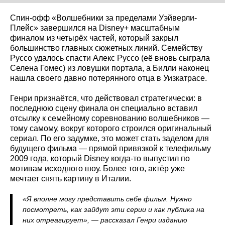
Спин-офф «Волшебники за пределами Уэйверли-
Плейс» завершился на Disney+ масштабным
финалом из четырёх частей, который закрыл
большинство главных сюжетных линий. Семейству
Руссо удалось спасти Алекс Руссо (её вновь сыграла
Селена Гомес) из ловушки портала, а Билли наконец
нашла своего давно потерянного отца в Уизкатрасе.
Генри признаётся, что действовал стратегически: в
последнюю сцену финала он специально вставил
отсылку к семейному соревнованию волшебников —
тому самому, вокруг которого строился оригинальный
сериал. По его задумке, это может стать заделом для
будущего фильма — прямой привязкой к телефильму
2009 года, который Disney когда-то выпустил по
мотивам исходного шоу. Более того, актёр уже
мечтает снять картину в Италии.
«Я вполне могу представить себе фильм. Нужно
посмотреть, как зайдут эти серии и как публика на
них отреагирует», — рассказал Генри изданию