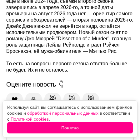
ещё в июле 2024 года, съёмки второго сезона
завершились в апреле 2026-го, а точной даты
премьеры на август 2026 года нет — ориентир самого
сервиса и обозревателей — вторая половина 2026-го.
Джейк Джилленхол не вернётся в кадр, остаётся
исполнительным продюсером. Новый сезон снят по
роману Джо Мюррей "Dissection of a Murder": главную
роль защитницы Лейлы Рейнолдс играет Рэйчел
Броснахэн, её мужа-обвинителя — Мэттью Рис.
То есть на вопросы первого сезона ответов больше
не будет. Их и не осталось.
Оцените новость
❤️
🙏
😹
🙀
😿
Используя сайт, вы соглашаетесь с использованием файлов
cookies и
обработкой персональных данных
в соответствии
с
Политикой cookies
.
Комментарии
Понятно