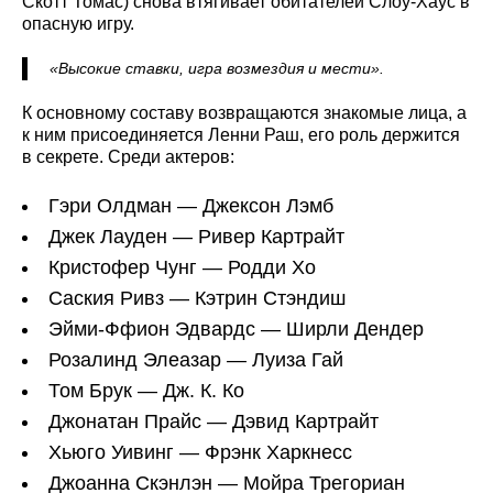
Скотт Томас) снова втягивает обитателей Слоу-Хаус в
опасную игру.
«Высокие ставки, игра возмездия и мести».
К основному составу возвращаются знакомые лица, а
к ним присоединяется Ленни Раш, его роль держится
в секрете. Среди актеров:
Гэри Олдман — Джексон Лэмб
Джек Лауден — Ривер Картрайт
Кристофер Чунг — Родди Хо
Саския Ривз — Кэтрин Стэндиш
Эйми-Ффион Эдвардс — Ширли Дендер
Розалинд Элеазар — Луиза Гай
Том Брук — Дж. К. Ко
Джонатан Прайс — Дэвид Картрайт
Хьюго Уивинг — Фрэнк Харкнесс
Джоанна Скэнлэн — Мойра Трегориан