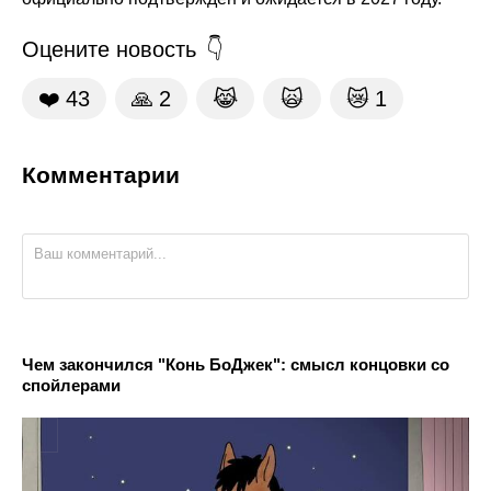
Оцените новость
❤️
43
🙏
2
😹
🙀
😿
1
Комментарии
Чем закончился "Конь БоДжек": смысл концовки со
спойлерами