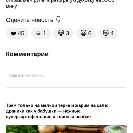
отправляем рулет в разогретую духовку на 30-35
минут.
Оцените новость
❤️
45
🙏
1
😹
3
🙀
6
😿
4
Комментарии
Трём только на мелкой терке и жарим на сале:
драники как у бабушки — нежные,
суперкартофельные и корочка особая