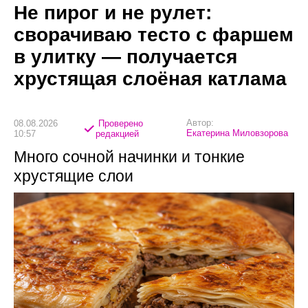
Не пирог и не рулет:
сворачиваю тесто с фаршем
в улитку — получается
хрустящая слоёная катлама
Автор:
08.08.2026
Проверено
Екатерина Миловзорова
10:57
редакцией
Много сочной начинки и тонкие
хрустящие слои