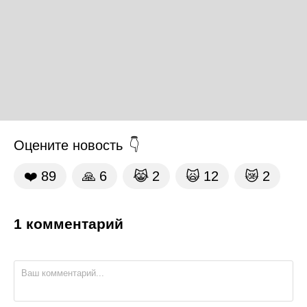
Оцените новость
❤️
89
🙏
6
😹
2
🙀
12
😿
2
1 комментарий