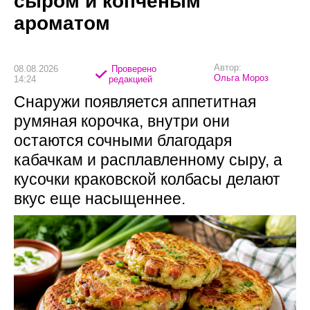
сыром и копченым
ароматом
Автор:
08.08.2026
Проверено
Ольга Мороз
14:24
редакцией
Снаружи появляется аппетитная
румяная корочка, внутри они
остаются сочными благодаря
кабачкам и расплавленному сыру, а
кусочки краковской колбасы делают
вкус еще насыщеннее.