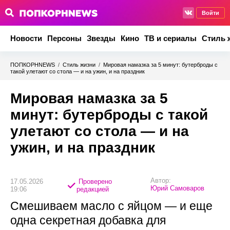
Войти
Новости
Персоны
Звезды
Кино
ТВ и сериалы
Стиль 
ПОПКОРНNEWS
/
Стиль жизни
/
Мировая намазка за 5 минут: бутерброды с
такой улетают со стола — и на ужин, и на праздник
Мировая намазка за 5
минут: бутерброды с такой
улетают со стола — и на
ужин, и на праздник
Автор:
17.05.2026
Проверено
Юрий Самоваров
19:06
редакцией
Смешиваем масло с яйцом — и еще
одна секретная добавка для