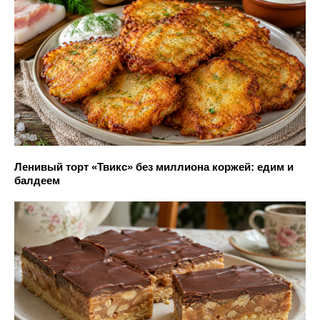
Ленивый торт «Твикс» без миллиона коржей: едим и
балдеем