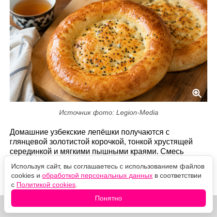
Источник фото: Legion-Media
Домашние узбекские лепёшки получаются с
глянцевой золотистой корочкой, тонкой хрустящей
серединкой и мягкими пышными краями. Смесь
молока и воды придаёт мякишу нежность и упругость,
Используя сайт, вы соглашаетесь с использованием файлов
а выпечка на раскалённом противне помогает
cookies и
обработкой персональных данных
в соответствии
приблизить результат к тандырному.
с
Политикой cookies
.
Понятно