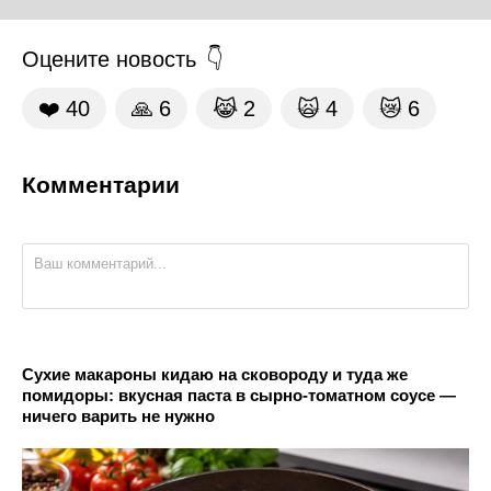
Оцените новость
❤️
40
🙏
6
😹
2
🙀
4
😿
6
Комментарии
Сухие макароны кидаю на сковороду и туда же
помидоры: вкусная паста в сырно-томатном соусе —
ничего варить не нужно