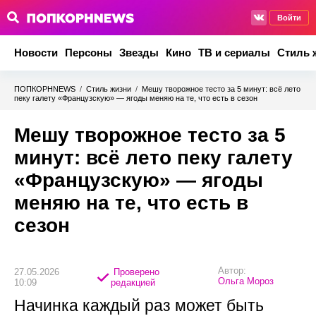
Войти
Новости
Персоны
Звезды
Кино
ТВ и сериалы
Стиль 
ПОПКОРНNEWS
/
Стиль жизни
/
Мешу творожное тесто за 5 минут: всё лето
пеку галету «Французскую» — ягоды меняю на те, что есть в сезон
Мешу творожное тесто за 5
минут: всё лето пеку галету
«Французскую» — ягоды
меняю на те, что есть в
сезон
Автор:
27.05.2026
Проверено
Ольга Мороз
10:09
редакцией
Начинка каждый раз может быть