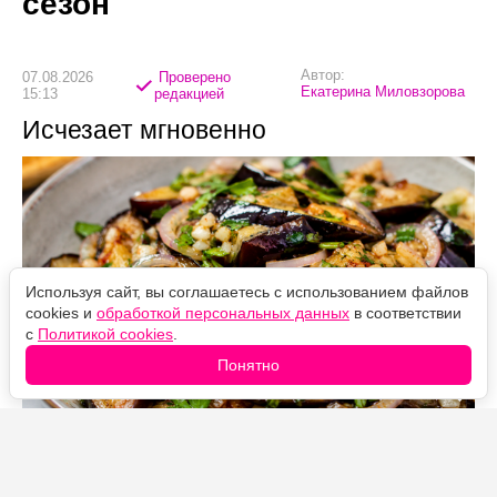
сезон
Автор:
07.08.2026
Проверено
Екатерина Миловзорова
15:13
редакцией
Исчезает мгновенно
Используя сайт, вы соглашаетесь с использованием файлов
cookies и
обработкой персональных данных
в соответствии
с
Политикой cookies
.
Понятно
Источник фото: Legion-Media
Сочная холодная закуска с маринованным луком,