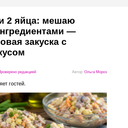
и 2 яйца: мешаю
ингредиентами —
овая закуска с
кусом
роверено редакцией
Автор:
Ольга Мороз
яет гостей.