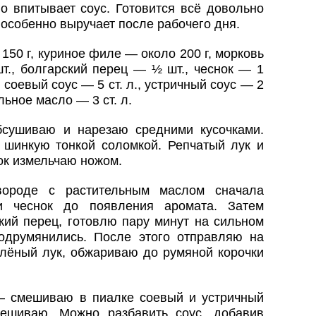
о впитывает соус. Готовится всё довольно
 особенно выручает после рабочего дня.
50 г, куриное филе — около 200 г, морковь
т., болгарский перец — ½ шт., чеснок — 1
 соевый соус — 5 ст. л., устричный соус — 2
ельное масло — 3 ст. л.
сушиваю и нарезаю средними кусочками.
 шинкую тонкой соломкой. Репчатый лук и
ок измельчаю ножом.
вороде с растительным маслом сначала
и чеснок до появления аромата. Затем
кий перец, готовлю пару минут на сильном
одрумянились. После этого отправляю на
елёный лук, обжариваю до румяной корочки
— смешиваю в пиалке соевый и устричный
мешиваю. Можно разбавить соус, добавив