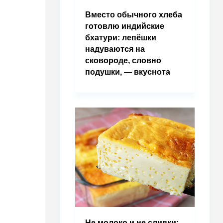
Вместо обычного хлеба
готовлю индийские
бхатури: лепёшки
надуваются на
сковороде, словно
подушки, — вкуснота
Не молоко и не сливки: