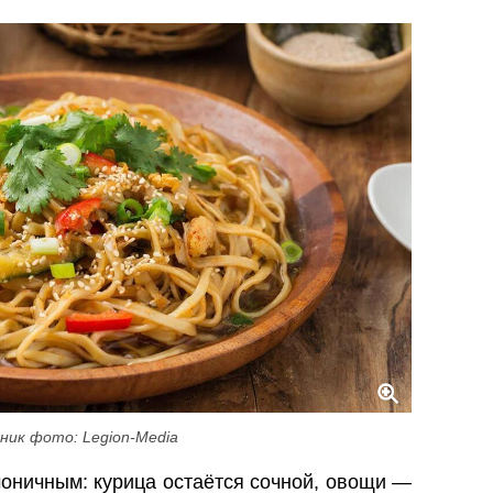
ник фото: Legion-Media
оничным: курица остаётся сочной, овощи —