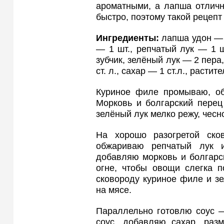
ароматными, а лапша отличн
быстро, поэтому такой рецепт
Ингредиенты:
лапша удон — 1
— 1 шт., репчатый лук — 1 ш
зубчик, зелёный лук — 2 пера,
ст. л., сахар — 1 ст.л., растит
Куриное филе промываю, об
Морковь и болгарский перец
зелёный лук мелко режу, чесн
На хорошо разогретой ско
обжариваю репчатый лук 
добавляю морковь и болгарс
огне, чтобы овощи слегка п
сковороду куриное филе и з
на мясе.
Параллельно готовлю соус 
соус, добавляю сахар, раз