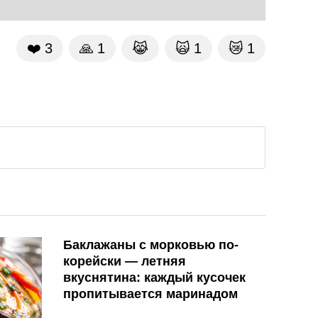
❤️
3
🙏
1
😹
🙀
1
😿
1
Баклажаны с морковью по-
корейски — летняя
вкуснятина: каждый кусочек
пропитывается маринадом