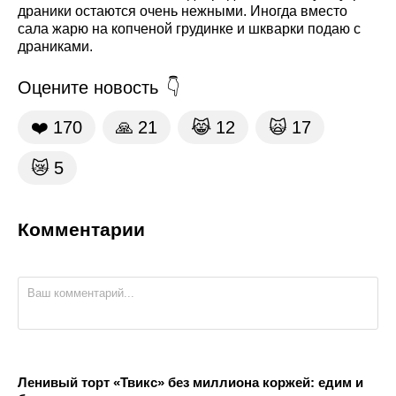
драники остаются очень нежными. Иногда вместо
сала жарю на копченой грудинке и шкварки подаю с
драниками.
Оцените новость
❤️
170
🙏
21
😹
12
🙀
17
😿
5
Комментарии
Ленивый торт «Твикс» без миллиона коржей: едим и