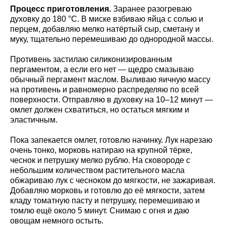
Процесс приготовления.
Заранее разогреваю
духовку до 180 °C. В миске взбиваю яйца с солью и
перцем, добавляю мелко натёртый сыр, сметану и
муку, тщательно перемешиваю до однородной массы.
Противень застилаю силиконизированным
пергаментом, а если его нет — щедро смазываю
обычный пергамент маслом. Выливаю яичную массу
на противень и равномерно распределяю по всей
поверхности. Отправляю в духовку на 10–12 минут —
омлет должен схватиться, но остаться мягким и
эластичным.
Пока запекается омлет, готовлю начинку. Лук нарезаю
очень тонко, морковь натираю на крупной тёрке,
чеснок и петрушку мелко рублю. На сковороде с
небольшим количеством растительного масла
обжариваю лук с чесноком до мягкости, не зажаривая.
Добавляю морковь и готовлю до её мягкости, затем
кладу томатную пасту и петрушку, перемешиваю и
томлю ещё около 5 минут. Снимаю с огня и даю
овощам немного остыть.