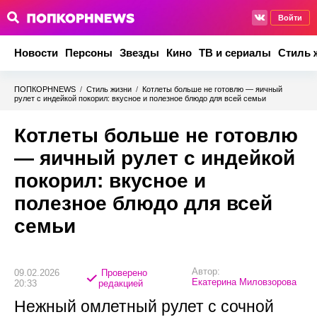
Войти
Новости
Персоны
Звезды
Кино
ТВ и сериалы
Стиль 
ПОПКОРНNEWS
/
Стиль жизни
/
Котлеты больше не готовлю — яичный
рулет с индейкой покорил: вкусное и полезное блюдо для всей семьи
Котлеты больше не готовлю
— яичный рулет с индейкой
покорил: вкусное и
полезное блюдо для всей
семьи
Автор:
09.02.2026
Проверено
Екатерина Миловзорова
20:33
редакцией
Нежный омлетный рулет с сочной