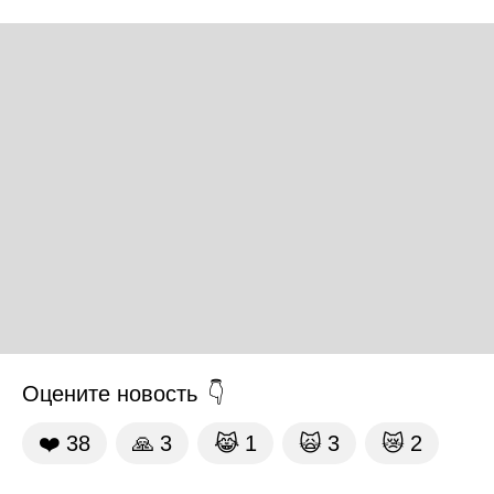
Оцените новость
❤️
38
🙏
3
😹
1
🙀
3
😿
2