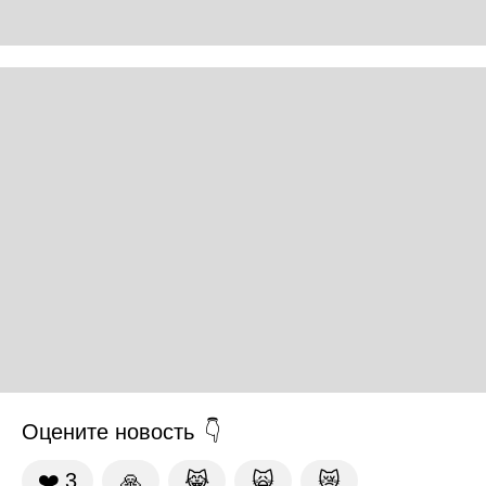
Оцените новость
❤️
3
🙏
😹
🙀
😿