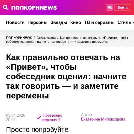
Войти
Новости
Персоны
Звезды
Кино
ТВ и сериалы
Стиль 
ПОПКОРНNEWS
/
Стиль жизни
/
Как правильно отвечать на «Привет», чтобы
собеседник оценил: начните так говорить — и заметите перемены
Как правильно отвечать на
«Привет», чтобы
собеседник оценил: начните
так говорить — и заметите
перемены
Автор:
03.04.2026
Проверено
Екатерина Миловзорова
20:02
редакцией
Просто попробуйте