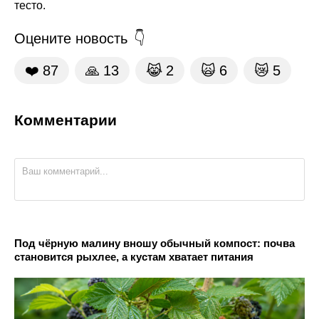
тесто.
Оцените новость
❤️
87
🙏
13
😹
2
🙀
6
😿
5
Комментарии
Под чёрную малину вношу обычный компост: почва
становится рыхлее, а кустам хватает питания