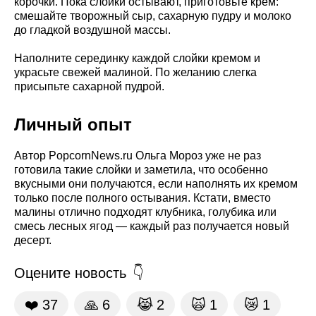
корочки. Пока слойки остывают, приготовьте крем:
смешайте творожный сыр, сахарную пудру и молоко
до гладкой воздушной массы.
Наполните серединку каждой слойки кремом и
украсьте свежей малиной. По желанию слегка
присыпьте сахарной пудрой.
Личный опыт
Автор PopcornNews.ru Ольга Мороз уже не раз
готовила такие слойки и заметила, что особенно
вкусными они получаются, если наполнять их кремом
только после полного остывания. Кстати, вместо
малины отлично подходят клубника, голубика или
смесь лесных ягод — каждый раз получается новый
десерт.
Оцените новость
❤️
37
🙏
6
😹
2
🙀
1
😿
1