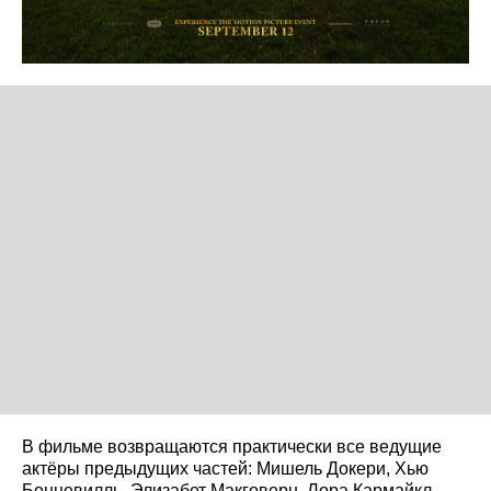
В фильме возвращаются практически все ведущие
актёры предыдущих частей: Мишель Докери, Хью
Бонневилль, Элизабет Макговерн, Лора Кармайкл,