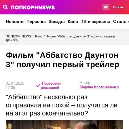
Войти
Новости
Персоны
Звезды
Кино
ТВ и сериалы
Стиль 
ПОПКОРНNEWS
/
Кино
/
Фильм "Аббатство Даунтон 3" получил первый
трейлер
Фильм "Аббатство Даунтон
3" получил первый трейлер
Автор:
01.07.2025
Проверено
Марина Колесниченко
12:05
редакцией
"Аббатство" несколько раз
отправляли на покой – получится ли
на этот раз окончательно?