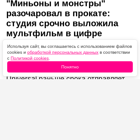
"Миньоны и монстры"
разочаровал в прокате:
студия срочно выложила
мультфильм в цифре
раньше срока
Используя сайт, вы соглашаетесь с использованием файлов
cookies и
обработкой персональных данных
в соответствии
с
Политикой cookies
.
Автор:
06.08.2026
Проверено
Понятно
Александр Иванов
13:17
редакцией
Universal раньше срока отправляет
«Миньоны и монстры» в цифровой
прокат после сдержанных сборов, и
причина такой спешки, впервые для
франшизы, вряд ли порадует
преданных фанатов.