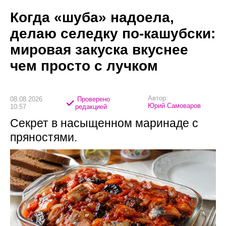
Когда «шуба» надоела,
делаю селедку по-кашубски:
мировая закуска вкуснее
чем просто с лучком
Автор:
08.08.2026
Проверено
Юрий Самоваров
10:57
редакцией
Секрет в насыщенном маринаде с
пряностями.