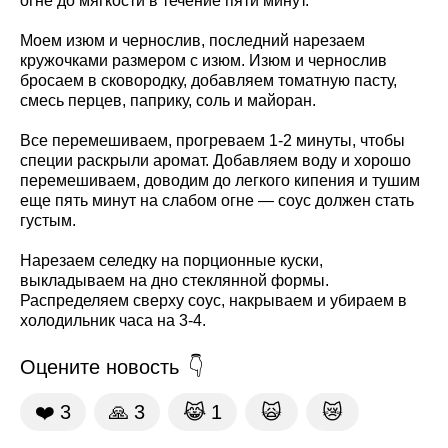
огне до мягкости в течение пяти минут.
Моем изюм и чернослив, последний нарезаем
кружочками размером с изюм. Изюм и чернослив
бросаем в сковородку, добавляем томатную пасту,
смесь перцев, паприку, соль и майоран.
Все перемешиваем, прогреваем 1-2 минуты, чтобы
специи раскрыли аромат. Добавляем воду и хорошо
перемешиваем, доводим до легкого кипения и тушим
еще пять минут на слабом огне — соус должен стать
густым.
Нарезаем селедку на порционные куски,
выкладываем на дно стеклянной формы.
Распределяем сверху соус, накрываем и убираем в
холодильник часа на 3-4.
Оцените новость
❤️
3
🙏
3
😹
1
🙀
😿