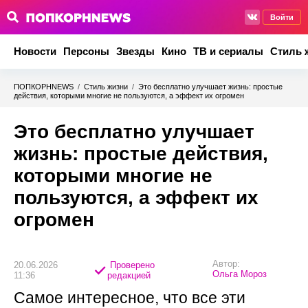
Войти
Новости
Персоны
Звезды
Кино
ТВ и сериалы
Стиль 
ПОПКОРНNEWS
/
Стиль жизни
/
Это бесплатно улучшает жизнь: простые
действия, которыми многие не пользуются, а эффект их огромен
Это бесплатно улучшает
жизнь: простые действия,
которыми многие не
пользуются, а эффект их
огромен
Автор:
20.06.2026
Проверено
Ольга Мороз
11:36
редакцией
Самое интересное, что все эти