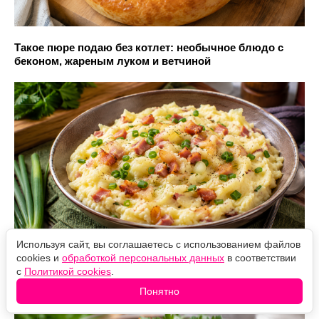
Такое пюре подаю без котлет: необычное блюдо с
беконом, жареным луком и ветчиной
Используя сайт, вы соглашаетесь с использованием файлов
cookies и
обработкой персональных данных
в соответствии
Баклажаны с морковью по-корейски — летняя
с
Политикой cookies
.
вкуснятина: каждый кусочек пропитывается
Понятно
маринадом