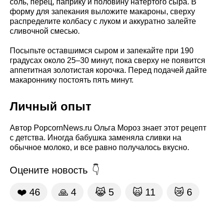
соль, перец, паприку и половину натертого сыра. В
форму для запекания выложите макароны, сверху
распределите колбасу с луком и аккуратно залейте
сливочной смесью.
Посыпьте оставшимся сыром и запекайте при 190
градусах около 25–30 минут, пока сверху не появится
аппетитная золотистая корочка. Перед подачей дайте
макароннику постоять пять минут.
Личный опыт
Автор PopcornNews.ru Ольга Мороз знает этот рецепт
с детства. Иногда бабушка заменяла сливки на
обычное молоко, и все равно получалось вкусно.
Оцените новость
❤️
46
🙏
4
😹
5
🙀
11
😿
6