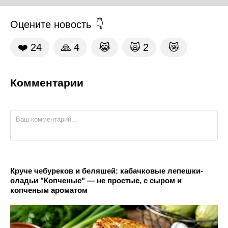
Оцените новость
❤️
24
🙏
4
😹
🙀
2
😿
Комментарии
Круче чебуреков и беляшей: кабачковые лепешки-
оладьи "Копченые" — не простые, с сыром и
копченым ароматом