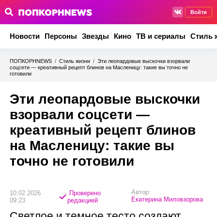
Войти
Новости
Персоны
Звезды
Кино
ТВ и сериалы
Стиль 
ПОПКОРНNEWS
/
Стиль жизни
/
Эти леопардовые выскочки взорвали
соцсети — креативный рецепт блинов на Масленицу: такие вы точно не
готовили
Эти леопардовые выскочки
взорвали соцсети —
креативный рецепт блинов
на Масленицу: такие вы
точно не готовили
Автор:
10.02.2026
Проверено
Екатерина Миловзорова
09:23
редакцией
Светлое и темное тесто создают