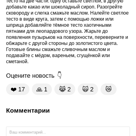
тесто на две части: одну оставьте светлой, в другую
добавьте какао или шоколадный сироп. Разогрейте
сковороду и слегка смажьте маслом. Налейте светлое
тесто в виде круга, затем с помощью ложки или
шприца добавляйте тёмное тесто хаотичными
пятнами для леопардового узора. Жарьте до
появления пузырьков на поверхности, переверните и
обжарьте с другой стороны до золотистого цвета.
Готовые блины смажьте сливочным маслом и
подавайте с мёдом, вареньем, сгущёнкой или
сметаной.
Оцените новость
❤️
17
🙏
1
😹
2
🙀
2
😿
Комментарии