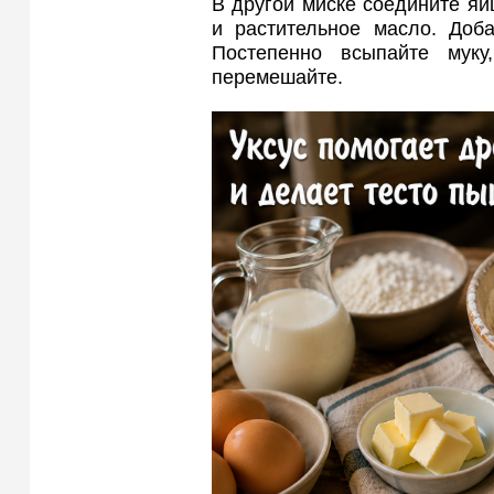
В другой миске соедините яйц
и растительное масло. Доб
Постепенно всыпайте мук
перемешайте.