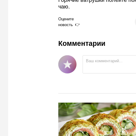
Горячие ватрушки полейте пом
чаю.
Оцените
новость
Комментарии