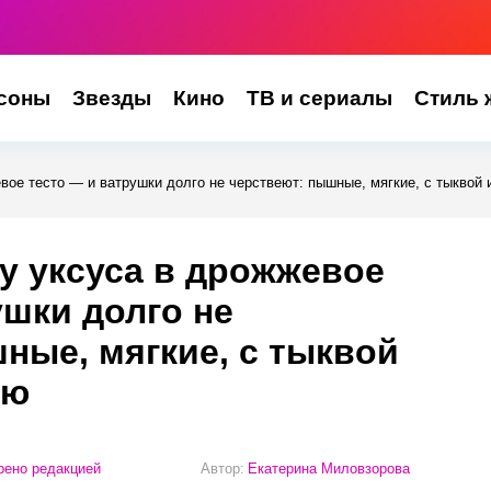
соны
Звезды
Кино
ТВ и сериалы
Стиль 
ое тесто — и ватрушки долго не черствеют: пышные, мягкие, с тыквой 
у уксуса в дрожжевое
ушки долго не
ные, мягкие, с тыквой
аю
ено редакцией
Автор:
Екатерина Миловзорова