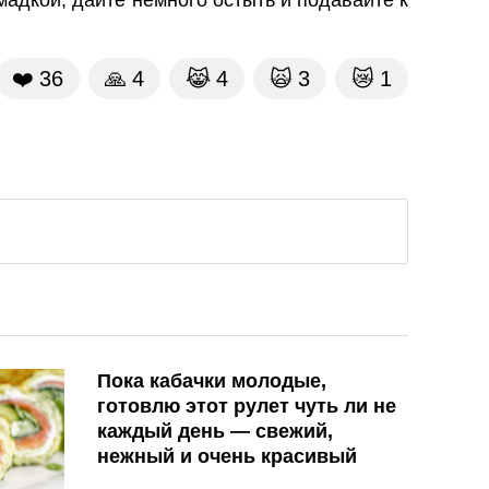
адкой, дайте немного остыть и подавайте к
❤️
36
🙏
4
😹
4
🙀
3
😿
1
Пока кабачки молодые,
готовлю этот рулет чуть ли не
каждый день — свежий,
нежный и очень красивый