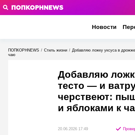
Новости
Пер
ПОПКОРНNEWS
/
Стиль жизни
/
Добавляю ложку уксуса в дрожжев
чаю
Добавляю ложк
тесто — и ватр
черствеют: пыш
и яблоками к ч
20.06.2026 17:49
Провер