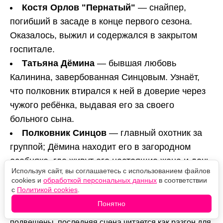
Костя Орлов "Пернатый"
— снайпер,
погибший в засаде в конце первого сезона.
Оказалось, выжил и содержался в закрытом
госпитале.
Татьяна Дёмина
— бывшая любовь
Калинина, завербованная Синцовым. Узнаёт,
что полковник втирался к ней в доверие через
чужого ребёнка, выдавая его за своего
больного сына.
Полковник Синцов
— главный охотник за
группой; Дёмина находит его в загородном
особняке, где живут его настоящие жена и дочь.
Используя сайт, вы соглашаетесь с использованием файлов
cookies и
обработкой персональных данных
в соответствии
Почему финал так злит
с
Политикой cookies
.
Потому что это по сути не концовка, а задел.
Понятно
Сюжетные линии оборваны, судьбы половины героев
подвешены, последняя сцена читается как разгон для