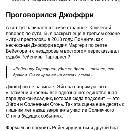
Проговорился Джоффри
А вот тут начинается самое странное. Ключевой
поворот, по сути, был раскрыт ещё в третьем сезоне
«Игры престолов» в 2013 году. Помните, как
несносный Джоффри водил Маргери по септе
Бейелора и с нездоровым восторгом пересказывал
судьбу Рейениры Таргариен?
«Рейениру Таргариен убил её брат — точнее, его
дракон. Он сожрал её на глазах у сына».
Джоффри не называет Эйгона напрямую, но в
«Пламени и крови» всё однозначно: единственная
пара дракон-всадник, которая сюда подходит, — это
Эйгон и Солнечный Огонь. Так эта сцена ещё десять с
лишним лет назад закрепила участие Солнечного
Огня в будущих событиях.
Формально погубить Рейениру мог бы и другой брат,