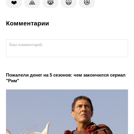
❤️
🙏
😹
🙀
😿
Комментарии
Пожалели денег на 5 сезонов: чем закончился сериал
"Рим"