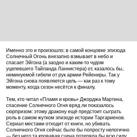
Именно это и произошло: в самой концовке эпизода
Солнечный Огонь внезапно взмывает в небо и
спасает Эйгона (а заодно и каким-то чудом
уцелевшего Тайланда Ланнистера) от, казалось бы,
неминуемой гибели от рук армии Рейениры. Так у
Эйгона снова появляется цель — как раз к тому
моменту, когда сезон несётся к финалу.
Тем, кто читал «Пламя и кровь» Джорджа Мартина,
спасение Солнечного Огня вряд ли показалось
сюрпризом: этому дракону ещё предстоит сыграть
роль в самом жутком эпизоде истории Таргариенов.
Сериал местами отходит от книги, но убивать
Солнечного Огня сейчас было бы попросту нелогично
— без него та кровавая сцена потеряла бы всю силу.