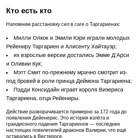
Кто есть кто
Напомним расстановку сил в саге о Таргариенах:
Милли Олкок и Эмили Кэри играли молодых
Рейениру Таргариен и Алисенту Хайтауэр;
их взрослые версии достались Эмме Д’Арси
и Оливии Кук;
Мэтт Смит по-прежнему мрачно смотрит из-
под бровей в роли принца Деймона Таргариена;
Пэдди Консидайн играет короля Визериса
Таргариена, отца Рейениры.
Действие разворачивается примерно за 172 года до
появления Дейенерис. Это история взлёта и
грандиозного падения Таргариенов — последних
настоящих повелителей драконов Валирии, что ещё
оставались в Вестеросе.