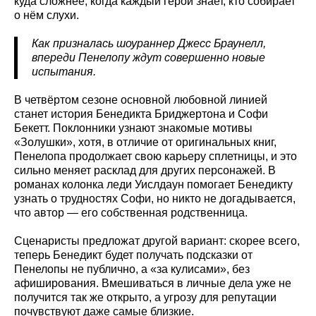
куда сложнее, когда каждый герой знает, кто собирает
о нём слухи.
Как призналась шоураннер Джесс Браунелл,
впереди Пенелопу ждут совершенно новые
испытания.
В четвёртом сезоне основной любовной линией
станет история Бенедикта Бриджертона и Софи
Бекетт. Поклонники узнают знакомые мотивы
«Золушки», хотя, в отличие от оригинальных книг,
Пенелопа продолжает свою карьеру сплетницы, и это
сильно меняет расклад для других персонажей. В
романах колонка леди Уислдаун помогает Бенедикту
узнать о трудностях Софи, но никто не догадывается,
что автор — его собственная родственница.
Сценаристы предложат другой вариант: скорее всего,
теперь Бенедикт будет получать подсказки от
Пенелопы не публично, а «за кулисами», без
афиширования. Вмешиваться в личные дела уже не
получится так же открыто, а угрозу для репутации
почувствуют даже самые близкие.