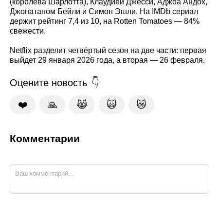
(королева Шарлотта), Клаудией Джесси, Аджоа Андох,
Джонатаном Бейли и Симон Эшли. На IMDb сериал
держит рейтинг 7,4 из 10, на Rotten Tomatoes — 84%
свежести.
Netflix разделит четвёртый сезон на две части: первая
выйдет 29 января 2026 года, а вторая — 26 февраля.
Оцените новость
❤️
🙏
😹
🙀
😿
Комментарии