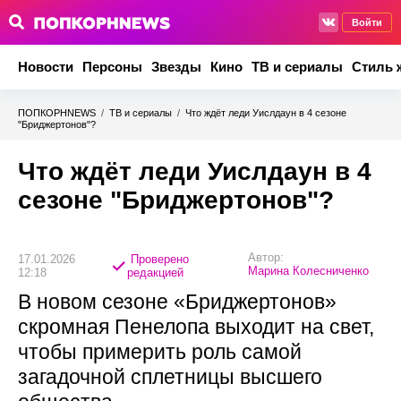
Войти
Новости
Персоны
Звезды
Кино
ТВ и сериалы
Стиль 
ПОПКОРНNEWS
/
ТВ и сериалы
/
Что ждёт леди Уислдаун в 4 сезоне
"Бриджертонов"?
Что ждёт леди Уислдаун в 4
сезоне "Бриджертонов"?
Автор:
17.01.2026
Проверено
Марина Колесниченко
12:18
редакцией
В новом сезоне «Бриджертонов»
скромная Пенелопа выходит на свет,
чтобы примерить роль самой
загадочной сплетницы высшего