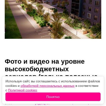
Фото и видео на уровне
высокобюджетных
сериалов (только полезные
Используя сайт, вы соглашаетесь с использованием файлов
советы)
cookies и
обработкой персональных данных
в соответствии
с
Политикой cookies
.
Понятно
Автор:
19.07.2024
Проверено
Карина Гончарова
14:56
редакцией