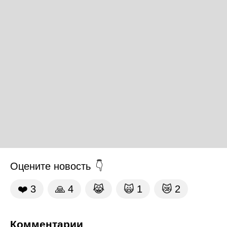
Оцените новость
❤️
3
🙏
4
😹
🙀
1
😿
2
Комментарии