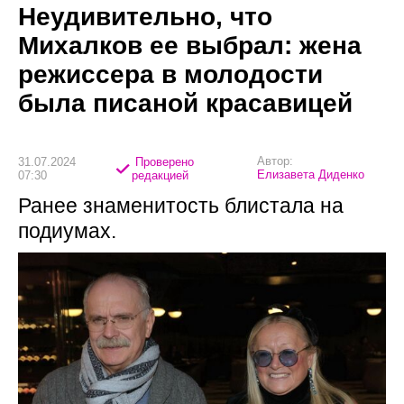
Неудивительно, что
Михалков ее выбрал: жена
режиссера в молодости
была писаной красавицей
Автор:
31.07.2024
Проверено
Елизавета Диденко
07:30
редакцией
Ранее знаменитость блистала на
подиумах.