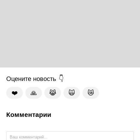
Оцените новость
❤️
🙏
😹
🙀
😿
Комментарии