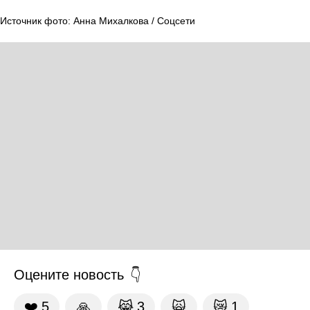
Источник фото: Анна Михалкова / Соцсети
Оцените новость
❤️
5
🙏
😹
3
🙀
😿
1