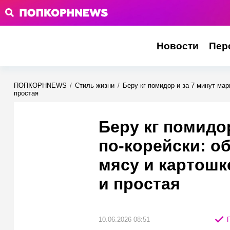
Новости
Пер
ПОПКОРНNEWS
/
Стиль жизни
/
Беру кг помидор и за 7 минут ма
простая
Беру кг помидо
по-корейски: об
мясу и картошк
и простая
10.06.2026 08:51
П