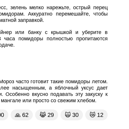
есс, зелень мелко нарежьте, острый перец
омидорам. Аккуратно перемешайте, чтобы
матной заправкой.
ейнер или банку с крышкой и уберите в
3 часа помидоры полностью пропитаются
одаче.
Мороз часто готовит такие помидоры летом.
олее насыщенным, а яблочный уксус дает
и. Особенно вкусно подавать эту закуску к
 мангале или просто со свежим хлебом.
00
🙏
62
😹
29
🙀
30
😿
12