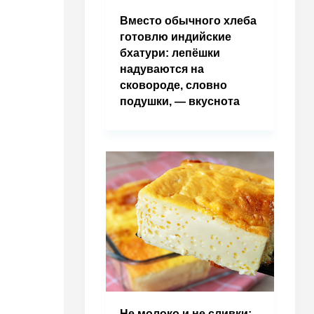
Вместо обычного хлеба
готовлю индийские
бхатури: лепёшки
надуваются на
сковороде, словно
подушки, — вкуснота
Не молоко и не сливки: