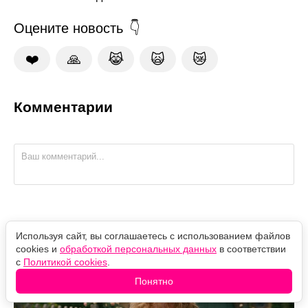
Оцените новость
❤️
🙏
😹
🙀
😿
Комментарии
Слава не спасла: звезда "Властелина колец" продал
Используя сайт, вы соглашаетесь с использованием файлов
дом после съёмок
cookies и
обработкой персональных данных
в соответствии
с
Политикой cookies
.
Понятно