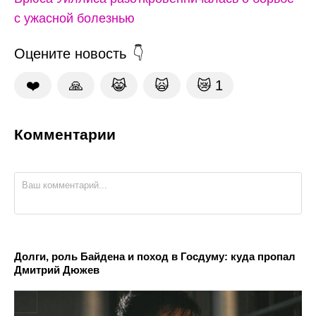
с ужасной болезнью
Оцените новость
❤️
🙏
😹
🙀
😿
1
Комментарии
Долги, роль Байдена и поход в Госдуму: куда пропал
Дмитрий Дюжев