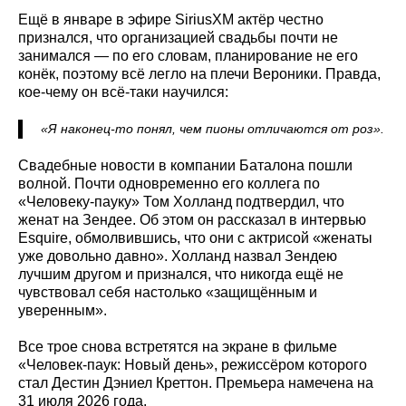
Ещё в январе в эфире SiriusXM актёр честно
признался, что организацией свадьбы почти не
занимался — по его словам, планирование не его
конёк, поэтому всё легло на плечи Вероники. Правда,
кое-чему он всё-таки научился:
«Я наконец-то понял, чем пионы отличаются от роз».
Свадебные новости в компании Баталона пошли
волной. Почти одновременно его коллега по
«Человеку-пауку» Том Холланд подтвердил, что
женат на Зендее. Об этом он рассказал в интервью
Esquire, обмолвившись, что они с актрисой «женаты
уже довольно давно». Холланд назвал Зендею
лучшим другом и признался, что никогда ещё не
чувствовал себя настолько «защищённым и
уверенным».
Все трое снова встретятся на экране в фильме
«Человек-паук: Новый день», режиссёром которого
стал Дестин Дэниел Креттон. Премьера намечена на
31 июля 2026 года.