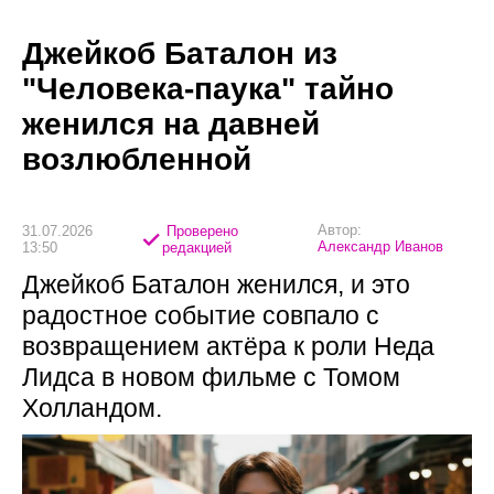
Джейкоб Баталон из
"Человека-паука" тайно
женился на давней
возлюбленной
Автор:
31.07.2026
Проверено
Александр Иванов
13:50
редакцией
Джейкоб Баталон женился, и это
радостное событие совпало с
возвращением актёра к роли Неда
Лидса в новом фильме с Томом
Холландом.