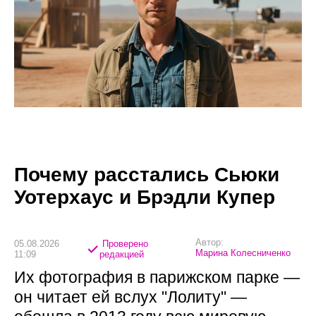
Почему расстались Сьюки
Уотерхаус и Брэдли Купер
Автор:
05.08.2026
Проверено
Марина Колесниченко
11:09
редакцией
Их фотография в парижском парке —
он читает ей вслух "Лолиту" —