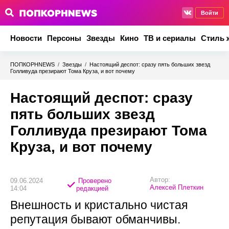
Войти
Новости
Персоны
Звезды
Кино
ТВ и сериалы
Стиль 
ПОПКОРНNEWS
/
Звезды
/
Настоящий деспот: сразу пять больших звезд
Голливуда презирают Тома Круза, и вот почему
Настоящий деспот: сразу
пять больших звезд
Голливуда презирают Тома
Круза, и вот почему
Автор:
09.06.2024
Проверено
Алексей Плеткин
14:04
редакцией
Внешность и кристально чистая
репутация бывают обманчивы.