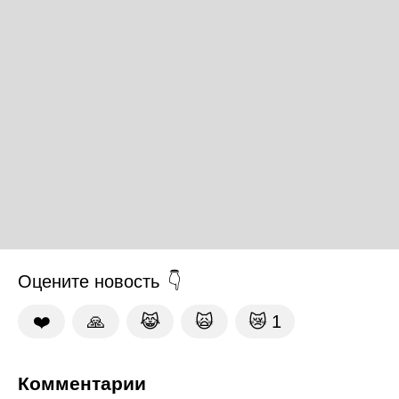
Оцените новость
❤️
🙏
😹
🙀
😿
1
Комментарии