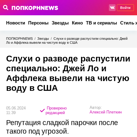
Войти
Новости
Персоны
Звезды
Кино
ТВ и сериалы
Стиль 
ПОПКОРНNEWS
/
Звезды
/
Слухи о разводе распустили специально: Джей
Ло и Аффлека вывели на чистую воду в США
Слухи о разводе распустили
специально: Джей Ло и
Аффлека вывели на чистую
воду в США
Автор:
05.06.2024
Проверено
Алексей Плеткин
11:39
редакцией
Репутация сладкой парочки после
такого под угрозой.