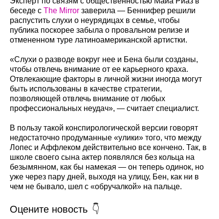
Эксперт по связям с общественностью Майа Риаз в
беседе с
The Mirror
заверила — Беннифер решили
распустить слухи о неурядицах в семье, чтобы
публика поскорее забыла о провальном релизе и
отмененном туре латиноамериканской артистки.
«Слухи о разводе вокруг нее и Бена были созданы,
чтобы отвлечь внимание от ее карьерного краха.
Отвлекающие факторы в личной жизни иногда могут
быть использованы в качестве стратегии,
позволяющей отвлечь внимание от любых
профессиональных неудач», — считает специалист.
В пользу такой конспирологической версии говорят
недостаточно продуманные «улики» того, что между
Лопес и Аффлеком действительно все кончено. Так, в
школе своего сына актер появлялся без кольца на
безымянном, как бы намекая — он теперь одинок, но
уже через пару дней, выходя на улицу, Бен, как ни в
чем не бывало, шел с «обручалкой» на пальце.
Оцените новость