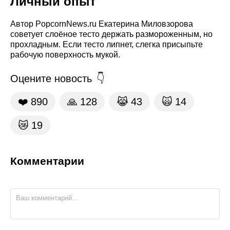
Личный опыт
Автор PopcornNews.ru Екатерина Миловзорова
советует слоёное тесто держать размороженным, но
прохладным. Если тесто липнет, слегка присыпьте
рабочую поверхность мукой.
Оцените новость
❤️
890
🙏
128
😹
43
🙀
14
😿
19
Комментарии