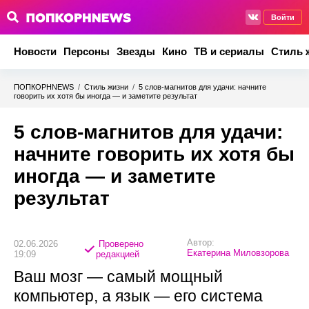
Войти
Новости
Персоны
Звезды
Кино
ТВ и сериалы
Стиль 
ПОПКОРНNEWS
/
Стиль жизни
/
5 слов-магнитов для удачи: начните
говорить их хотя бы иногда — и заметите результат
5 слов-магнитов для удачи:
начните говорить их хотя бы
иногда — и заметите
результат
Автор:
02.06.2026
Проверено
Екатерина Миловзорова
19:09
редакцией
Ваш мозг — самый мощный
компьютер, а язык — его система