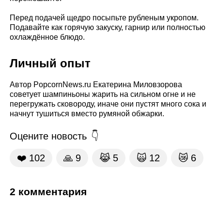
Перед подачей щедро посыпьте рубленым укропом.
Подавайте как горячую закуску, гарнир или полностью
охлаждённое блюдо.
Личный опыт
Автор PopcornNews.ru Екатерина Миловзорова
советует шампиньоны жарить на сильном огне и не
перегружать сковороду, иначе они пустят много сока и
начнут тушиться вместо румяной обжарки.
Оцените новость
❤️
102
🙏
9
😹
5
🙀
12
😿
6
2 комментария