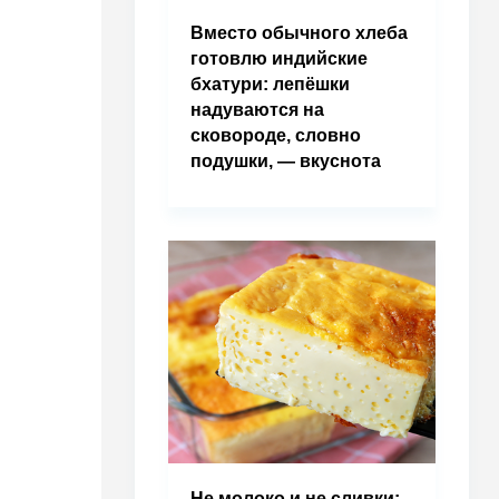
Вместо обычного хлеба
готовлю индийские
бхатури: лепёшки
надуваются на
сковороде, словно
подушки, — вкуснота
Не молоко и не сливки: