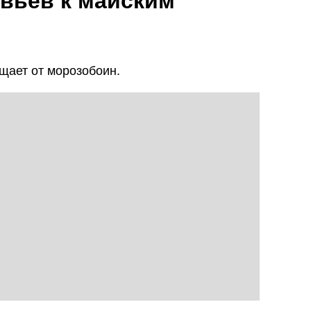
евьев к майским
щает от морозобоин.