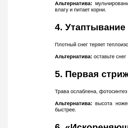
Альтернатива:
мульчировани
влагу и питает корни.
4. Утаптывание
Плотный снег теряет теплоизо
Альтернатива:
оставьте снег
5. Первая стриж
Трава ослаблена, фотосинте
Альтернатива:
высота ножей
быстрее.
6. «Искореняю