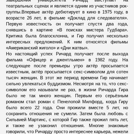
театральных сценах и является одним из участников рок-
группы.Впервые актёр дебютирует в кино в 1975 году, в
возрасте 26 лет, в фильме «Доклад для следователя».
Первую известность он получает спустя два года,
снявшись в картине «В поисках мистера Гудбара».
Критика была благосклонна, и Гир получил несколько
интересных предложений. К ним относятся фильмы
«Американский жиголо» и «Дни жатвы».
Но настоящий успех Ричард получает после выхода
фильма «Офицер и джентльмен» в 1982 году. На
следующее после премьеры утро актёр просыпается
известным, актёр просыпается секс-символом для сотен
тысяч женщин. В этот же период времени Гир начинает
сильно увлекаться буддизмом. Несмотря на то, что секс-
символом его называли не раз, в жизни Ричарда Гира
было не так много женщин. Первым его серьёзным
романом стал роман с Пенелопой Милфорд, когда Гиру
было всего 22 года. Они прожили вместе 5 лет, но
сохранить отношения не сумели. Затем была любовь с
Сильвией Мартинс, с которой Гир также прожил пять лет,
и также не узаконил отношения. Многие знакомые
говорили, что Ричарду просто интереснее карьера, нежели