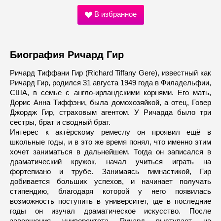
В избранное
Биография Ричард Гир
Ричард Тиффани Гир (Richard Tiffany Gere), известный как
Ричард Гир, родился 31 августа 1949 года в Филадельфии,
США, в семье с англо-ирландскими корнями. Его мать,
Дорис Анна Тиффэни, была домохозяйкой, а отец, Говер
Джордж Гир, страховым агентом. У Ричарда было три
сестры, брат и сводный брат.
Интерес к актёрскому ремеслу он проявил ещё в
школьные годы, и в это же время понял, что именно этим
хочет заниматься в дальнейшем. Тогда он записался в
драматический кружок, начал учиться играть на
фортепиано и трубе. Занимаясь гимнастикой, Гир
добивается больших успехов, и начинает получать
стипендию, благодаря которой у него появилась
возможность поступить в университет, где в последние
годы он изучал драматическое искусство. После
завершения университета Ричард выступает на