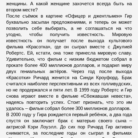
женщины. А какой женщине захочется всегда быть на
втором месте?
После съёмок в картине «Офицер и джентльмен» Гир
буквально засыпан предложениями, и теперь он может
позволить себе выбирать, а не соглашаться на что
угодно, чтобы получить известность. Мировую
известность он получает после выхода культового
фильма «Красотка», где он сыграл вместе с Джулией
Робертс. Ей, кстати, она тоже принесла мировую славу.
Удивительно, что фильм с низким бюджетом собрал в
прокате более 400 миллионов долларов, и подарил миру
двух гениальных актёров. Через год после выхода
«Красотки» Ричард женится на Синди Кроуфорд. Брак
считался наиболее перспективным из всех голливудских,
но не продержался и пяти лет. В 1999 году Робертс и Гир
снова играют вместе в фильме «Сбежавшая невеста»,
надеясь повторить успех. Стоит признать, что это им
удалось – фильм собрал более 300 миллионов долларов.
В 2000 году у Гира рождается первый ребёнок, а два года
спустя он заключает брак с матерью своего сына –
актрисой Кэри Лоуэлл. До сих пор Ричард Гир активно
снимается, за последние годы он сыграл в фильмах