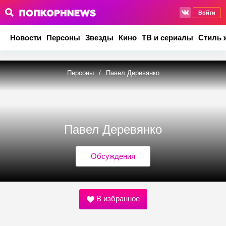
Войти
Новости
Персоны
Звезды
Кино
ТВ и сериалы
Стиль 
Персоны
/
Павел Деревянко
Павел Деревянко
Обсуждения
В избранное