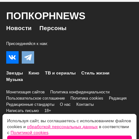
ПОПКОРНNEWS
Новости
Персоны
Присоединяйся к нам:
Звезды
Кино
ТВ и сериалы
Стиль жизни
Музыка
Монетизация сайтов
Политика конфиденциальности
Пользовательское соглашение
Политика cookies
Редакция
Редакционные стандарты
О нас
Контакты
Написать письмо
18+
Используя сайт, вы соглашаетесь с использованием файлов
cookies и
обработкой персональных данных
в соответствии
© 2007–2026 Все права и материалы принадлежат
с
Политикой cookies
.
«ПОПКОРНNEWS»
При копировании информации необходимо соблюдать
Условия