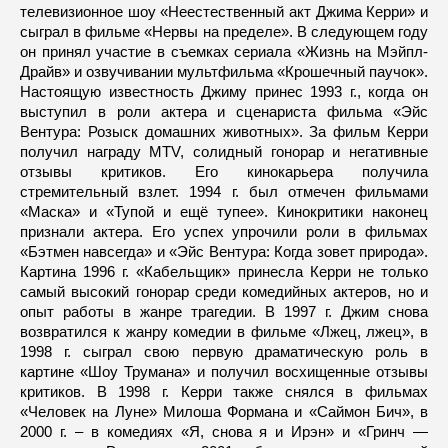
телевизионное шоу «Неестественный акт Джима Керри» и
сыграл в фильме «Нервы на пределе». В следующем году
он принял участие в съемках сериала «Жизнь на Мэйпл-
Драйв» и озвучивании мультфильма «Крошечный паучок».
Настоящую известность Джиму принес 1993 г., когда он
выступил в роли актера и сценариста фильма «Эйс
Вентура: Розыск домашних животных». За фильм Керри
получил награду MTV, солидный гонорар и негативные
отзывы критиков. Его кинокарьера получила
стремительный взлет. 1994 г. был отмечен фильмами
«Маска» и «Тупой и ещё тупее». Кинокритики наконец
признали актера. Его успех упрочили роли в фильмах
«Бэтмен навсегда» и «Эйс Вентура: Когда зовет природа».
Картина 1996 г. «Кабельщик» принесла Керри не только
самый высокий гонорар среди комедийных актеров, но и
опыт работы в жанре трагедии. В 1997 г. Джим снова
возвратился к жанру комедии в фильме «Лжец, лжец», в
1998 г. сыграл свою первую драматическую роль в
картине «Шоу Трумана» и получил восхищенные отзывы
критиков. В 1998 г. Керри также снялся в фильмах
«Человек на Луне» Милоша Формана и «Саймон Бич», в
2000 г. – в комедиях «Я, снова я и Ирэн» и «Гринч —