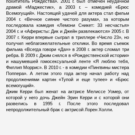
похититель Рождества». 2001 г. был отмечен неудачной
драмой «Маджестик», а 2003 г. – комедией «Брюс
Всемогущий». Настоящей удачей для актера стал фильм
2004 г. «Вечное сияние чистого разума», за которым
последовала комедия «Лемони Сникет: 33 несчастья»
2004 г. и «Аферисты: Дик и Джейн развлекаются» 2005 г. В
2007 г. Керри впервые сыграл в триллере «Число 23», но
получил неблагожелательные отклики. Во время съемок
фильма «Всегда говори «Да»» в 2008 г. актер сломал три
ребра. В 2009 г. Джим снялся в «Рождественской истории»
и нашумевшей гомосексуальной ленте «Я люблю тебя,
Филлип Моррис». В 2010 г. - в комедии «Пингвины мистера
Поппера». А летом этого года актер начал работу над
продолжениями картин «Тупой и еще тупее» и «Брюс
всемогущий».
Джим Керри был женат на актрисе Мелиссе Уомер, от
которой у него дочь Джейн Эрин Керри и с которой они
развелись в 1995 г. После этого последовал
непродолжительный брак с актрисой Лорен Холли.