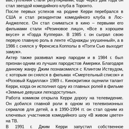
стал звездой комедийного клуба в Торонто.
После первых успехов на родине Керри перебрался в
США и стал резидентом комедийного клуба в Лос-
Анджелесе. Он стал сниматься в кино – первыми его
фильмами стали «Резиновое лицо», «Все в хорошем
вкусе» и «Горда Куппера». В 1985 г. он сыграл свою
первую главную роль в ленте «Однажды укушенный», а в
1986 г. снялся у Френсиса Копполы в «Пэгги Сью выходит
замуж».
Актер также развивал жанр пародии и в 1984 г. был
признан одним из лучших пародистов Америки. Благодаря
данному жанру Джим познакомился с Клинтом Иствудом,
с которым он снялся в фильмах «Смертельный список» и
«Розовый Кадиллак» 1989 г.. Кинокритики оценили талант
Керри, когда он исполнил одну из главных ролей в фильме
«Земные девушки легкодоступны».
Работа комиком открыла Керри дорогу на телевидение.
Он добился главной роли в одном из телевизионных
сериалов для детей, а в 1990-1994 гг. он стал одним из
ключевых участников комедийного шоу «В живом цвете»
на ТВ.
В 1991 г. Джим Керри запустил собственное