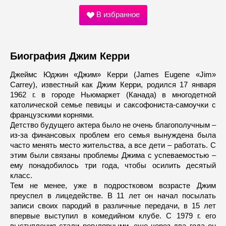
В избранное
Биография Джим Керри
Джеймс Юджин «Джим» Керри (James Eugene «Jim»
Carrey), известный как Джим Керри, родился 17 января
1962 г. в городе Ньюмаркет (Канада) в многодетной
католической семье певицы и саксофониста-самоучки с
французскими корнями.
Детство будущего актера было не очень благополучным –
из-за финансовых проблем его семья вынуждена была
часто менять место жительства, а все дети – работать. С
этим были связаны проблемы Джима с успеваемостью –
ему понадобилось три года, чтобы осилить десятый
класс.
Тем не менее, уже в подростковом возрасте Джим
преуспел в лицедействе. В 11 лет он начал посылать
записи своих пародий в различные передачи, в 15 лет
впервые выступил в комедийном клубе. С 1979 г. его
выступления стали регулярными, еще через два года он