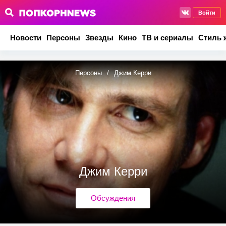
Войти
Новости
Персоны
Звезды
Кино
ТВ и сериалы
Стиль 
Персоны
/
Джим Керри
Джим Керри
Обсуждения