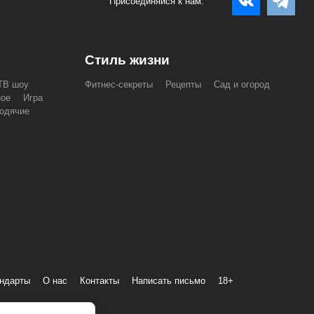
Присоединяйся к нам:
Стиль жизни
ТВ шоу
Фитнес-секреты
Рецепты
Сад и огород
ное
Игра
одячие
андарты
О нас
Контакты
Написать письмо
18+