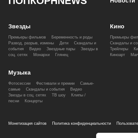
ПОПКОРНNEWS
Новости
Звезды
Кино
Премьеры фильмов
Беременность и роды
Премьеры фи
Развод, разрыв, измены
Дети
Скандалы и
Скандалы и со
события
Видео
Звездные пары
Звезды в
Трейлеры
К
соц. сетях
Монархи
Глянец
Киноарт
Mar
Музыка
Фотосессии
Фестивали и премии
Самые-
самые
Скандалы и события
Видео
Звезды в соц. сетях
ТВ шоу
Клипы /
песни
Концерты
Монетизация сайтов
Политика конфиденциальности
Пользовате