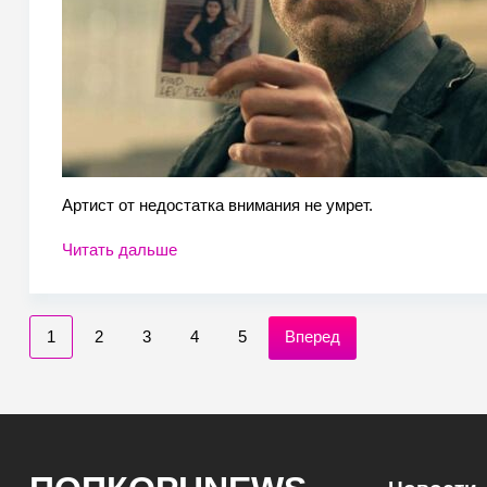
Артист от недостатка внимания не умрет.
Читать дальше
1
2
3
4
5
Вперед