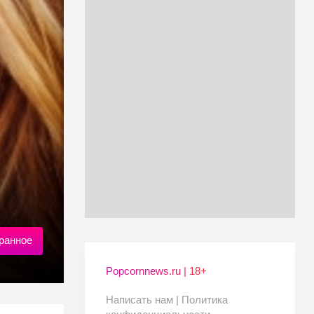
ранное
Popcornnews.ru | 18+
Написать нам |
Политика