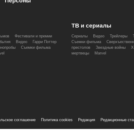
Персоны
ТВ и сериалы
льмов
Фестивали и премии
Сериалы
Видео
Трейлеры
бытия
Видео
Гарри Поттер
Съемки фильма
Сверхъествен
инопробы
Съемки фильма
престолов
Звездные войны
Х
vel
мертвецы
Marvel
льское соглашение
Политика cookies
Редакция
Редакционные ст