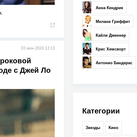
Анна Кендрик
а.
Мелани Гриффит
Кайли Дженнер
03 июн 2024 13:13
Крис Хемсворт
 роковой
Антонио Бандерас
оде с Джей Ло
Категории
Звезды
Кино