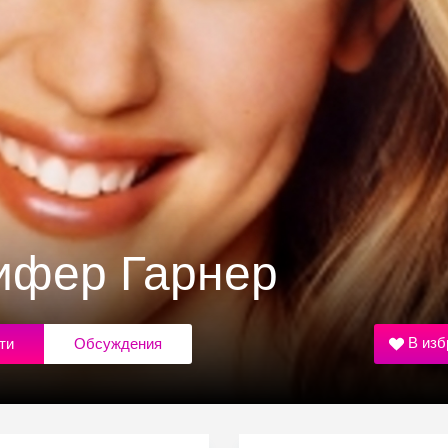
ифер Гарнер
В изб
ти
Обсуждения