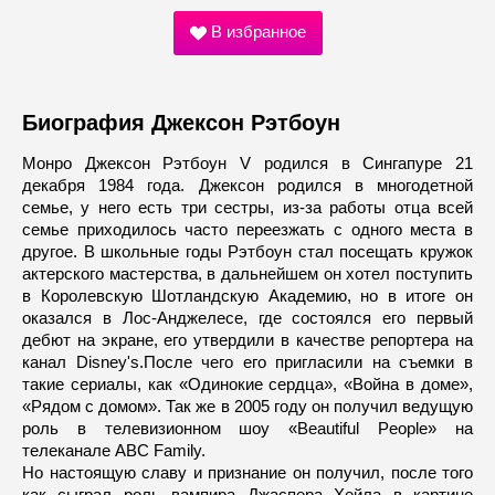
В избранное
Биография Джексон Рэтбоун
Монро Джексон Рэтбоун V родился в Сингапуре 21
декабря 1984 года. Джексон родился в многодетной
семье, у него есть три сестры, из-за работы отца всей
семье приходилось часто переезжать с одного места в
другое. В школьные годы Рэтбоун стал посещать кружок
актерского мастерства, в дальнейшем он хотел поступить
в Королевскую Шотландскую Академию, но в итоге он
оказался в Лос-Анджелесе, где состоялся его первый
дебют на экране, его утвердили в качестве репортера на
канал Disney's.После чего его пригласили на съемки в
такие сериалы, как «Одинокие сердца», «Война в доме»,
«Рядом с домом». Так же в 2005 году он получил ведущую
роль в телевизионном шоу «Beautiful People» на
телеканале ABC Family.
Но настоящую славу и признание он получил, после того
как сыграл роль вампира Джаспера Хейла в картине