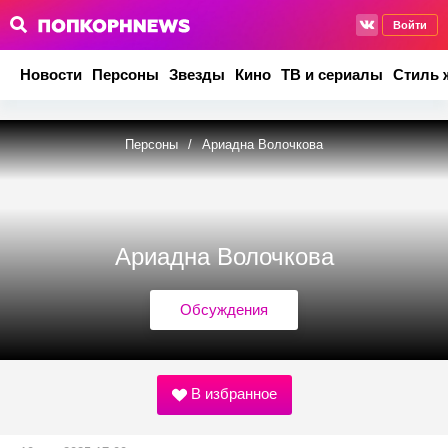
Войти
Новости
Персоны
Звезды
Кино
ТВ и сериалы
Стиль 
Персоны
/
Ариадна Волочкова
Ариадна Волочкова
Обсуждения
В избранное