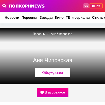
Войти
Новости
Персоны
Звезды
Кино
ТВ и сериалы
Стиль 
Персоны
/
Аня Чиповская
Аня Чиповская
Обсуждения
В избранное