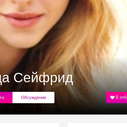
да Сейфрид
В изб
ти
Обсуждения