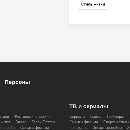
Стиль жизни
Персоны
ТВ и сериалы
льмов
Фестивали и премии
Сериалы
Видео
Трейлеры
бытия
Видео
Гарри Поттер
Съемки фильма
Сверхъествен
инопробы
Съемки фильма
престолов
Звездные войны
Х