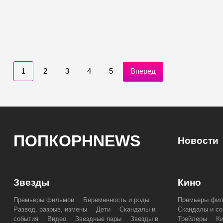
1
2
3
4
5
Вперед
ПОПКОРНNEWS
Новости
Звезды
Кино
Премьеры фильмов
Беременность и роды
Премьеры фи
Развод, разрыв, измены
Дети
Скандалы и
Скандалы и со
события
Видео
Звездные пары
Звезды в
Трейлеры
К