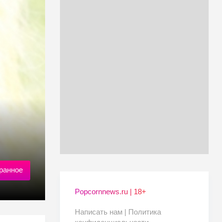
ранное
Popcornnews.ru | 18+
Написать нам |
Политика