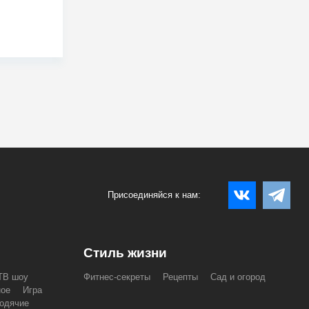
Присоединяйся к нам:
Стиль жизни
ТВ шоу
Фитнес-секреты
Рецепты
Сад и огород
ное
Игра
одячие