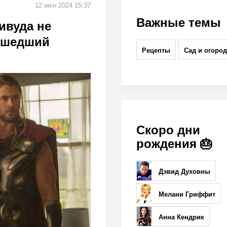
12 июн 2024 15:37
Важные темы
ивуда не
асшедший
Рецепты
Сад и огород
Скоро дни
рождения 🎂
Дэвид Духовны
Мелани Гриффит
Анна Кендрик