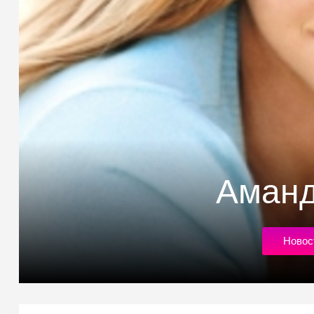
Аман
Новос