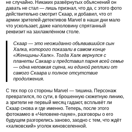
не случайно. Никаких развёрнутых объяснений он
давать не стал — лишь признал, что да, с этого фото
действительно смотрит Скаар, и добавил, что от
армии зрителей-детективов Marvel в наши дни мало
что ускользает, даже наполовину спрятанный
реквизит на захламлённом столе.
Скаар — это неожиданно объявившийся сын
Халка, которого показали в самом конце
«Женщины-Халк». Тогда Халк вернулся с
планеты Сакаар и представил парня всей семье
— одна неловкая сцена, ни единой реплики от
самого Скаара и полное отсутствие
продолжения.
С тех пор со стороны Marvel — тишина. Персонаж
превратился, по сути, в брошенную сюжетную линию,
а зрители не первый месяц гадают, всплывёт ли
Скаар снова и где именно. Теперь, после этого
фотокамео в «Человеке-пауке», разговоры о его
будущем разгорелись заново, заодно с тем, что ждёт
«халковский» уголок киновселенной.