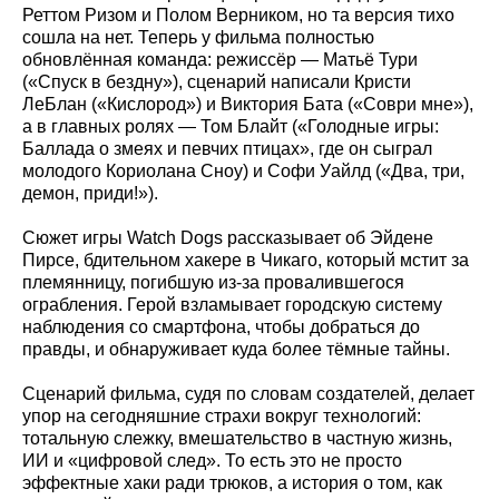
Реттом Ризом и Полом Верником, но та версия тихо
сошла на нет. Теперь у фильма полностью
обновлённая команда: режиссёр — Матьё Тури
(«Спуск в бездну»), сценарий написали Кристи
ЛеБлан («Кислород») и Виктория Бата («Соври мне»),
а в главных ролях — Том Блайт («Голодные игры:
Баллада о змеях и певчих птицах», где он сыграл
молодого Кориолана Сноу) и Софи Уайлд («Два, три,
демон, приди!»).
Сюжет игры Watch Dogs рассказывает об Эйдене
Пирсе, бдительном хакере в Чикаго, который мстит за
племянницу, погибшую из‑за провалившегося
ограбления. Герой взламывает городскую систему
наблюдения со смартфона, чтобы добраться до
правды, и обнаруживает куда более тёмные тайны.
Сценарий фильма, судя по словам создателей, делает
упор на сегодняшние страхи вокруг технологий:
тотальную слежку, вмешательство в частную жизнь,
ИИ и «цифровой след». То есть это не просто
эффектные хаки ради трюков, а история о том, как