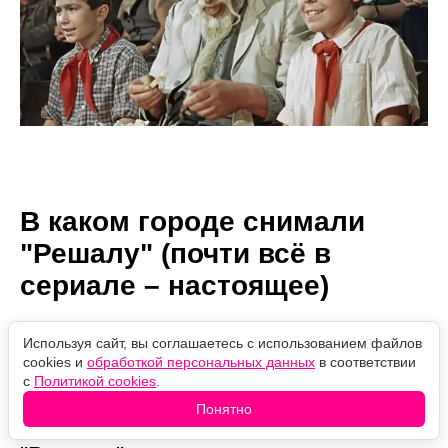
В каком городе снимали
"Решалу" (почти всё в
сериале – настоящее)
Используя сайт, вы соглашаетесь с использованием файлов
Автор:
06.08.2026
Проверено
cookies и
обработкой персональных данных
в соответствии
Марина Колесниченко
10:31
редакцией
с
Политикой cookies
.
Помогали съёмочной группе охотно.
Понятно
Узнав, что снимают продолжение