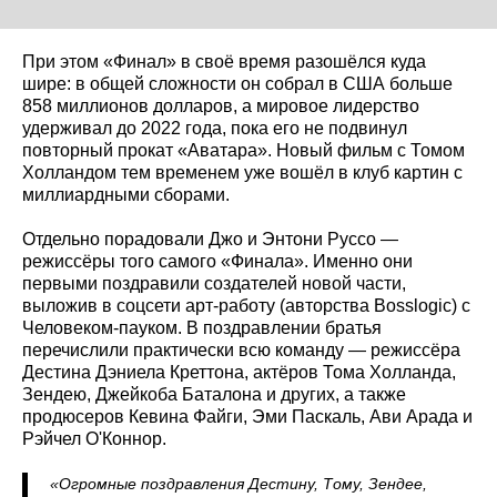
При этом «Финал» в своё время разошёлся куда
шире: в общей сложности он собрал в США больше
858 миллионов долларов, а мировое лидерство
удерживал до 2022 года, пока его не подвинул
повторный прокат «Аватара». Новый фильм с Томом
Холландом тем временем уже вошёл в клуб картин с
миллиардными сборами.
Отдельно порадовали Джо и Энтони Руссо —
режиссёры того самого «Финала». Именно они
первыми поздравили создателей новой части,
выложив в соцсети арт-работу (авторства Bosslogic) с
Человеком-пауком. В поздравлении братья
перечислили практически всю команду — режиссёра
Дестина Дэниела Креттона, актёров Тома Холланда,
Зендею, Джейкоба Баталона и других, а также
продюсеров Кевина Файги, Эми Паскаль, Ави Арада и
Рэйчел О'Коннор.
«Огромные поздравления Дестину, Тому, Зендее,