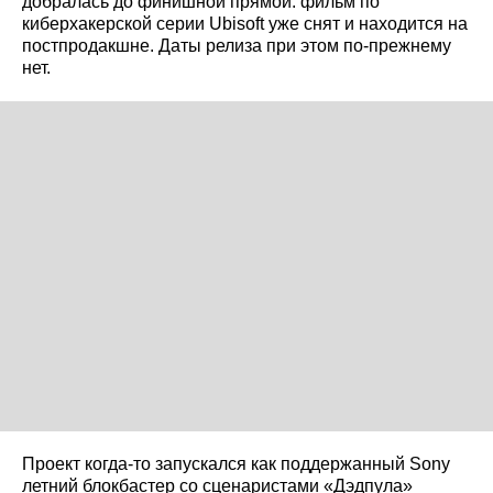
добралась до финишной прямой: фильм по
киберхакерской серии Ubisoft уже снят и находится на
постпродакшне. Даты релиза при этом по‑прежнему
нет.
Проект когда‑то запускался как поддержанный Sony
летний блокбастер со сценаристами «Дэдпула»