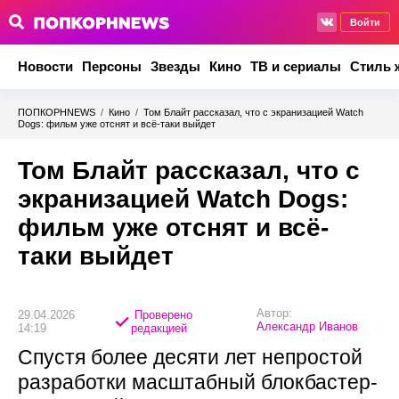
Войти
Новости
Персоны
Звезды
Кино
ТВ и сериалы
Стиль 
ПОПКОРНNEWS
/
Кино
/
Том Блайт рассказал, что с экранизацией Watch
Dogs: фильм уже отснят и всё-таки выйдет
Том Блайт рассказал, что с
экранизацией Watch Dogs:
фильм уже отснят и всё-
таки выйдет
Автор:
29.04.2026
Проверено
Александр Иванов
14:19
редакцией
Спустя более десяти лет непростой
разработки масштабный блокбастер-