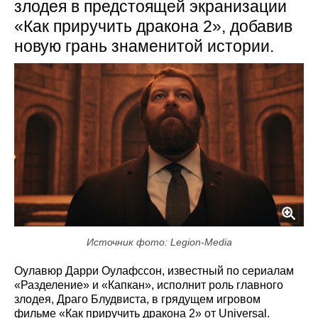
злодея в предстоящей экранизации
«Как приручить дракона 2», добавив
новую грань знаменитой истории.
Источник фото: Legion-Media
Оулавюр Дарри Оулафссон, известный по сериалам
«Разделение» и «Капкан», исполнит роль главного
злодея, Драго Блудвиста, в грядущем игровом
фильме «Как приручить дракона 2» от Universal.