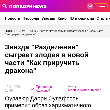
Войти
Новости
Персоны
Звезды
Кино
ТВ и сериалы
Стиль 
ПОПКОРНNEWS
/
Кино
/
Звезда "Разделения" сыграет злодея в новой части
"Как приручить дракона"
Звезда "Разделения"
сыграет злодея в новой
части "Как приручить
дракона"
Автор:
19.01.2026
Проверено
Марина Колесниченко
15:45
редакцией
Оулавюр Дарри Оулафссон
примерит образ харизматичного