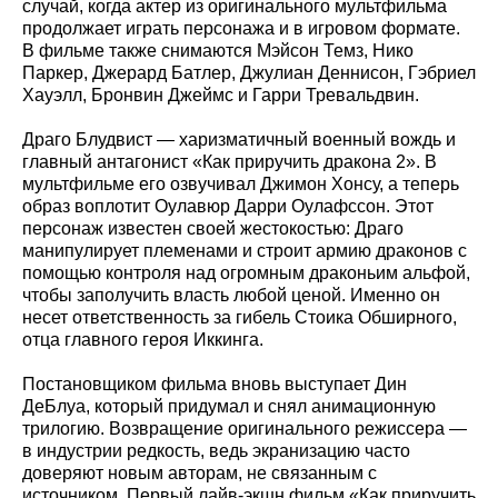
случай, когда актер из оригинального мультфильма
продолжает играть персонажа и в игровом формате.
В фильме также снимаются Мэйсон Темз, Нико
Паркер, Джерард Батлер, Джулиан Деннисон, Гэбриел
Хауэлл, Бронвин Джеймс и Гарри Тревальдвин.
Драго Блудвист — харизматичный военный вождь и
главный антагонист «Как приручить дракона 2». В
мультфильме его озвучивал Джимон Хонсу, а теперь
образ воплотит Оулавюр Дарри Оулафссон. Этот
персонаж известен своей жестокостью: Драго
манипулирует племенами и строит армию драконов с
помощью контроля над огромным драконьим альфой,
чтобы заполучить власть любой ценой. Именно он
несет ответственность за гибель Стоика Обширного,
отца главного героя Иккинга.
Постановщиком фильма вновь выступает Дин
ДеБлуа, который придумал и снял анимационную
трилогию. Возвращение оригинального режиссера —
в индустрии редкость, ведь экранизацию часто
доверяют новым авторам, не связанным с
источником. Первый лайв-экшн фильм «Как приручить