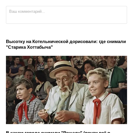
Высотку на Котельнической дорисовали: где снимали
"Старика Хоттабыча"
В каком городе снимали "Решалу" (почти всё в