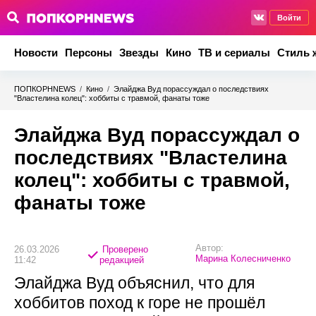
Войти
Новости
Персоны
Звезды
Кино
ТВ и сериалы
Стиль 
ПОПКОРНNEWS
/
Кино
/
Элайджа Вуд порассуждал о последствиях
"Властелина колец": хоббиты с травмой, фанаты тоже
Элайджа Вуд порассуждал о
последствиях "Властелина
колец": хоббиты с травмой,
фанаты тоже
Автор:
26.03.2026
Проверено
Марина Колесниченко
11:42
редакцией
Элайджа Вуд объяснил, что для
хоббитов поход к горе не прошёл