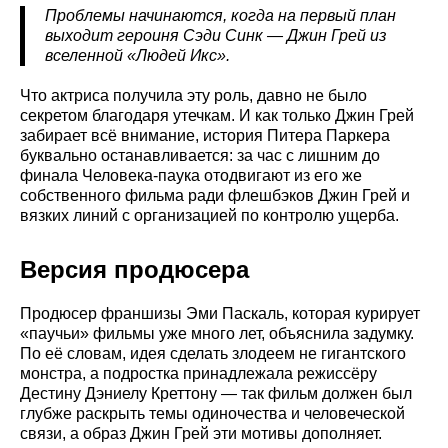
Проблемы начинаются, когда на первый план
выходит героиня Сэди Синк — Джин Грей из
вселенной «Людей Икс».
Что актриса получила эту роль, давно не было
секретом благодаря утечкам. И как только Джин Грей
забирает всё внимание, история Питера Паркера
буквально останавливается: за час с лишним до
финала Человека-паука отодвигают из его же
собственного фильма ради флешбэков Джин Грей и
вязких линий с организацией по контролю ущерба.
Версия продюсера
Продюсер франшизы Эми Паскаль, которая курирует
«паучьи» фильмы уже много лет, объяснила задумку.
По её словам, идея сделать злодеем не гигантского
монстра, а подростка принадлежала режиссёру
Дестину Дэниелу Креттону — так фильм должен был
глубже раскрыть темы одиночества и человеческой
связи, а образ Джин Грей эти мотивы дополняет.