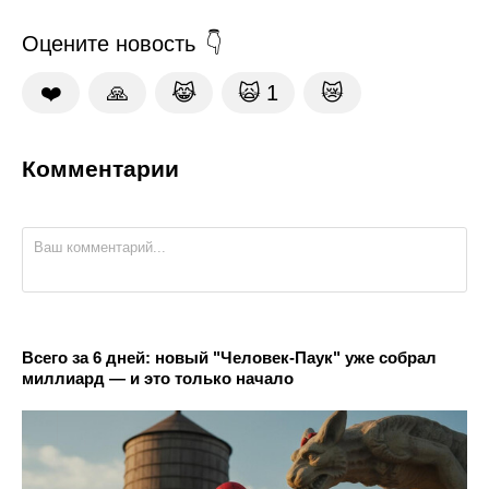
Оцените новость
❤️
🙏
😹
🙀
1
😿
Комментарии
Всего за 6 дней: новый "Человек-Паук" уже собрал
миллиард — и это только начало