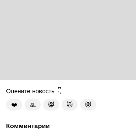
Оцените новость
❤️
🙏
😹
🙀
😿
Комментарии