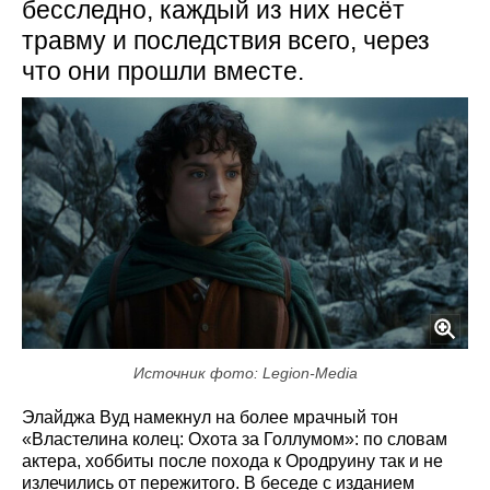
бесследно, каждый из них несёт
травму и последствия всего, через
что они прошли вместе.
Источник фото: Legion-Media
Элайджа Вуд намекнул на более мрачный тон
«Властелина колец: Охота за Голлумом»: по словам
актера, хоббиты после похода к Ородруину так и не
излечились от пережитого. В беседе с изданием