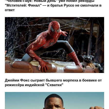
"Человек-Паук: Новый день" уже побил рекорды
"Мстителей: Финал" — и братья Руссо не смолчали в
ответ
Джейми Фокс сыграет бывшего морпеха в боевике от
режиссёра индийской "Схватки"