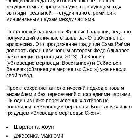
Официальной даты у «Гнева» пока нет, но при
текущих темпах премьера уже в следующем году
выглядит реальной — студия явно стремится к
минимальным паузам между частями.
Постановкой занимается Фрэнсис Галлуппи, недавно
получивший отличные отзывы за «Ограбление по-
аризонски». Это продолжение традиции Сэма Рэйми
доверять франшизу новым авторам: Феде Альварес
(«Зловещие мертвецы», 2013), Ли Кронин
(«Зловещие мертвецы: Восстание») и Себастьен
Ваничек («Зловещие мертвецы: Ожог») уже внесли
свой вклад.
Проект сохраняет антологический подход с новым
ансамблем и без пересечений с последними частями.
Ни один из ниже перечисленных актёров не
появлялся в «Зловещие мертвецы: Восстание» или в
грядущем «Зловещие мертвецы: Ожог»:
Шарлотта Хоуп
Джессика Макнэми