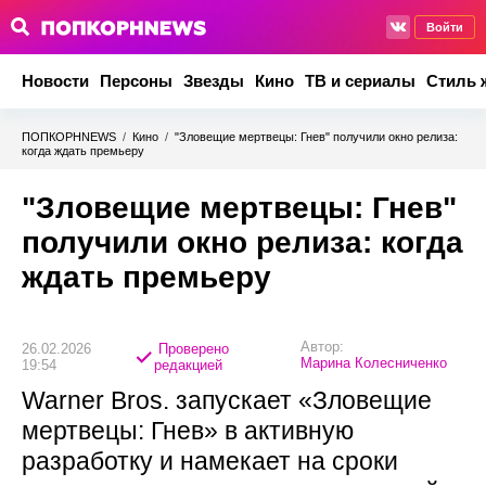
Войти
Новости
Персоны
Звезды
Кино
ТВ и сериалы
Стиль 
ПОПКОРНNEWS
/
Кино
/
"Зловещие мертвецы: Гнев" получили окно релиза:
когда ждать премьеру
"Зловещие мертвецы: Гнев"
получили окно релиза: когда
ждать премьеру
Автор:
26.02.2026
Проверено
Марина Колесниченко
19:54
редакцией
Warner Bros. запускает «Зловещие
мертвецы: Гнев» в активную
разработку и намекает на сроки