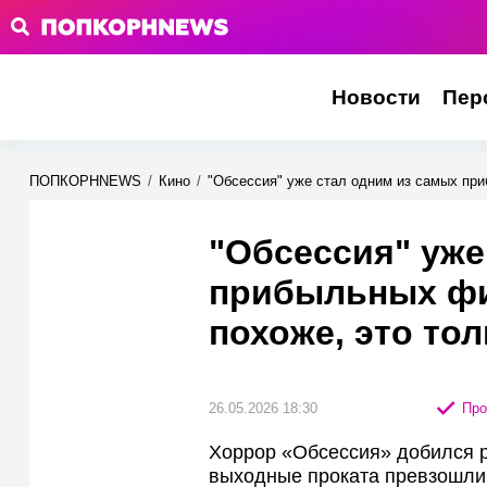
Новости
Пер
ПОПКОРНNEWS
/
Кино
/
"Обсессия" уже стал одним из самых при
"Обсессия" уже
прибыльных фил
похоже, это тол
26.05.2026 18:30
Про
Хоррор «Обсессия» добился р
выходные проката превзошли 