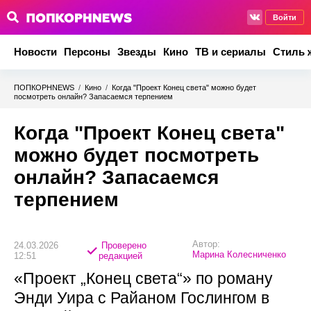
Войти
Новости
Персоны
Звезды
Кино
ТВ и сериалы
Стиль 
ПОПКОРНNEWS
/
Кино
/
Когда "Проект Конец света" можно будет
посмотреть онлайн? Запасаемся терпением
Когда "Проект Конец света"
можно будет посмотреть
онлайн? Запасаемся
терпением
Автор:
24.03.2026
Проверено
Марина Колесниченко
12:51
редакцией
«Проект „Конец света“» по роману
Энди Уира с Райаном Гослингом в