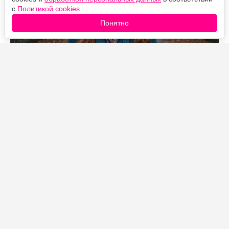
с
Политикой cookies
.
Понятно
Источник фото: Legion-Media
«Человек-паук: Новый день» на стартовом уик-энде
собрал рекордные для франшизы деньги и уже
перешагнул отметку в миллиард долларов по всему
миру. Но за впечатляющими сборами скрывается
сюжетная проблема, которую многие зрители
почувствовали прямо в зале: примерно с середины
фильм словно превращается в другую картину.