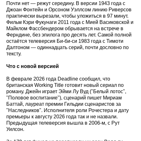
Почти нет — режут середину. В версии 1943 года с
Джоан Фонтейн и Орсоном Уэллсом линию Риверсов
практически вырезали, чтобы уложиться в 97 минут.
Фильм Кэри Фукунаги 2011 года с Мией Васиковской и
Майклом Фассбендером обрывается на встрече в
Ферндине, без эпилога про десять лет. Самой полной
остаётся телеверсия Би-би-си 1983 года с Тимоти
Далтоном — одиннадцать серий, почти дословно по
тексту.
Что с новой версией
В феврале 2026 года Deadline сообщил, что
британская Working Title готовит новый сериал по
роману. Джейн играет Эйми Лу Вуд ("Белый лотос",
"Половое воспитание"), сценарий пишет Мириам
Баттай, лауреат премии Гильдии сценаристов за
"Наследников". Исполнителя роли Рочестера и дату
премьеры к августу 2026 года так и не назвали.
Предыдущая телеверсия вышла в 2006-м, с Рут
Уилсон.