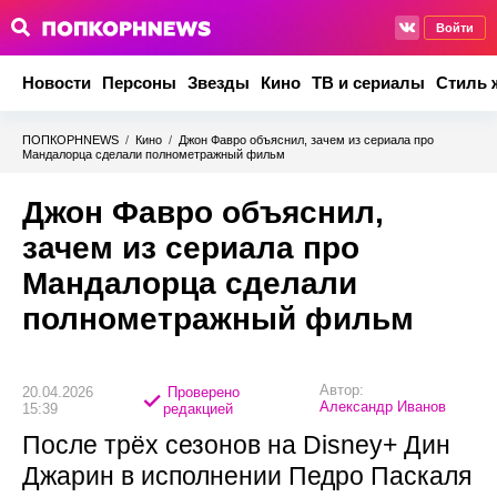
Войти
Новости
Персоны
Звезды
Кино
ТВ и сериалы
Стиль 
ПОПКОРНNEWS
/
Кино
/
Джон Фавро объяснил, зачем из сериала про
Мандалорца сделали полнометражный фильм
Джон Фавро объяснил,
зачем из сериала про
Мандалорца сделали
полнометражный фильм
Автор:
20.04.2026
Проверено
Александр Иванов
15:39
редакцией
После трёх сезонов на Disney+ Дин
Джарин в исполнении Педро Паскаля