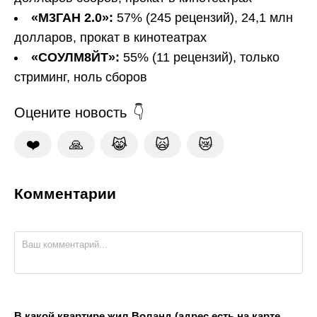
«М3ГАН 2.0»:
57% (245 рецензий), 24,1 млн
долларов, прокат в кинотеатрах
«СОУЛМ8ЙТ»:
55% (11 рецензий), только
стриминг, ноль сборов
Оцените новость
❤️
🙏
😹
🙀
😿
Комментарии
В какой квартире жил Воланд (адрес есть на карте