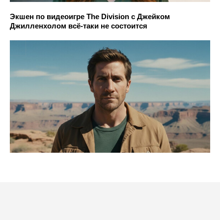
Экшен по видеоигре The Division с Джейком
Джилленхолом всё-таки не состоится