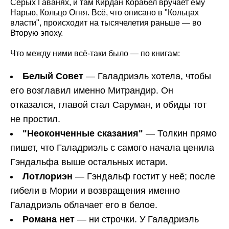
Серых Гаванях, и там Кирдан Корабел вручает ему
Нарью, Кольцо Огня. Всё, что описано в "Кольцах
власти", происходит на тысячелетия раньше — во
Вторую эпоху.
Что между ними всё-таки было — по книгам:
Белый Совет
— Галадриэль хотела, чтобы
его возглавил именно Митрандир. Он
отказался, главой стал Саруман, и обиды тот
не простил.
"Неоконченные сказания"
— Толкин прямо
пишет, что Галадриэль с самого начала ценила
Гэндальфа выше остальных истари.
Лотлориэн
— Гэндальф гостит у неё; после
гибели в Мории и возвращения именно
Галадриэль облачает его в белое.
Романа нет
— ни строчки. У Галадриэль