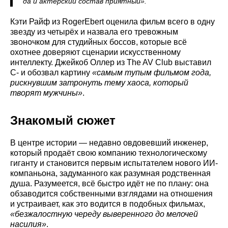
да и актёрский состав приятный».
Кэти Райф из RogerEbert оценила фильм всего в одну
звезду из четырёх и назвала его тревожным
звоночком для студийных боссов, которые всё
охотнее доверяют сценарии искусственному
интеллекту. Джейкоб Оллер из The AV Club выставил
C- и обозвал картину
«самым тупым фильмом года,
рискнувшим затронуть тему хаоса, который
творят мужчины»
.
Знакомый сюжет
В центре истории — недавно овдовевший инженер,
который продаёт свою компанию технологическому
гиганту и становится первым испытателем нового ИИ-
компаньона, задуманного как разумная родственная
душа. Разумеется, всё быстро идёт не по плану: она
обзаводится собственными взглядами на отношения
и устраивает, как это водится в подобных фильмах,
«безжалостную череду выверенного до мелочей
насилия»
.