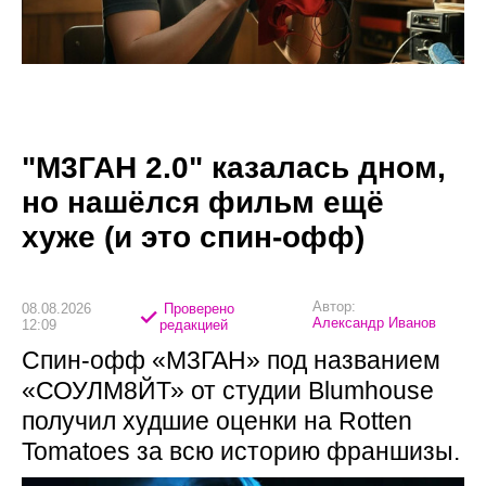
"М3ГАН 2.0" казалась дном,
но нашёлся фильм ещё
хуже (и это спин-офф)
Автор:
08.08.2026
Проверено
Александр Иванов
12:09
редакцией
Спин-офф «М3ГАН» под названием
«СОУЛМ8ЙТ» от студии Blumhouse
получил худшие оценки на Rotten
Tomatoes за всю историю франшизы.