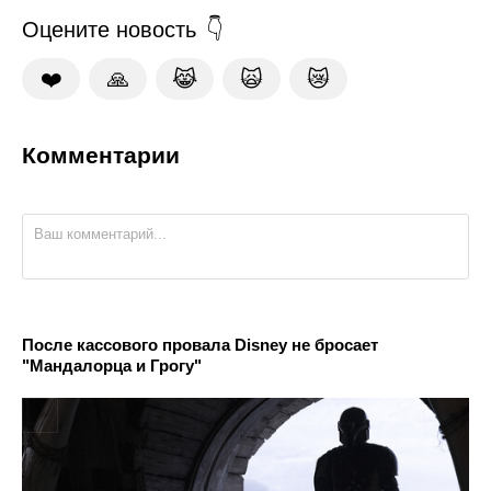
Оцените новость
❤️
🙏
😹
🙀
😿
Комментарии
После кассового провала Disney не бросает
"Мандалорца и Грогу"