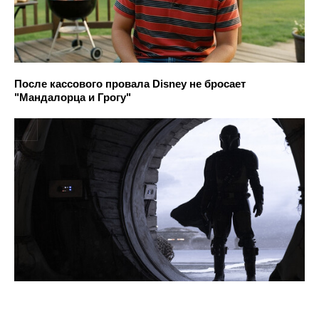
После кассового провала Disney не бросает
"Мандалорца и Грогу"