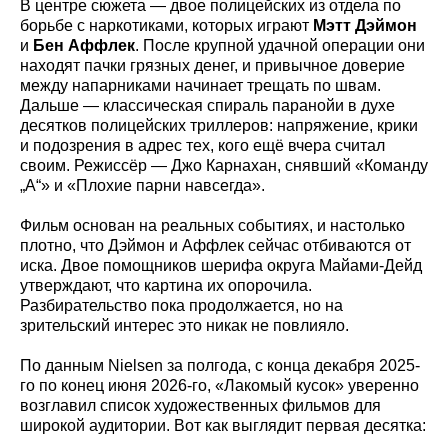
В центре сюжета — двое полицейских из отдела по
борьбе с наркотиками, которых играют
Мэтт Дэймон
и
Бен Аффлек
. После крупной удачной операции они
находят пачки грязных денег, и привычное доверие
между напарниками начинает трещать по швам.
Дальше — классическая спираль паранойи в духе
десятков полицейских триллеров: напряжение, крики
и подозрения в адрес тех, кого ещё вчера считал
своим. Режиссёр — Джо Карнахан, снявший «Команду
„А“» и «Плохие парни навсегда».
Фильм основан на реальных событиях, и настолько
плотно, что Дэймон и Аффлек сейчас отбиваются от
иска. Двое помощников шерифа округа Майами-Дейд
утверждают, что картина их опорочила.
Разбирательство пока продолжается, но на
зрительский интерес это никак не повлияло.
По данным Nielsen за полгода, с конца декабря 2025-
го по конец июня 2026-го, «Лакомый кусок» уверенно
возглавил список художественных фильмов для
широкой аудитории. Вот как выглядит первая десятка: