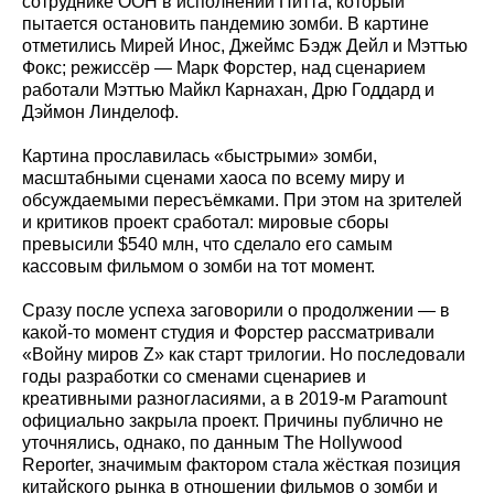
сотруднике ООН в исполнении Питта, который
пытается остановить пандемию зомби. В картине
отметились Мирей Инос, Джеймс Бэдж Дейл и Мэттью
Фокс; режиссёр — Марк Форстер, над сценарием
работали Мэттью Майкл Карнахан, Дрю Годдард и
Дэймон Линделоф.
Картина прославилась «быстрыми» зомби,
масштабными сценами хаоса по всему миру и
обсуждаемыми пересъёмками. При этом на зрителей
и критиков проект сработал: мировые сборы
превысили $540 млн, что сделало его самым
кассовым фильмом о зомби на тот момент.
Сразу после успеха заговорили о продолжении — в
какой‑то момент студия и Форстер рассматривали
«Войну миров Z» как старт трилогии. Но последовали
годы разработки со сменами сценариев и
креативными разногласиями, а в 2019‑м Paramount
официально закрыла проект. Причины публично не
уточнялись, однако, по данным The Hollywood
Reporter, значимым фактором стала жёсткая позиция
китайского рынка в отношении фильмов о зомби и