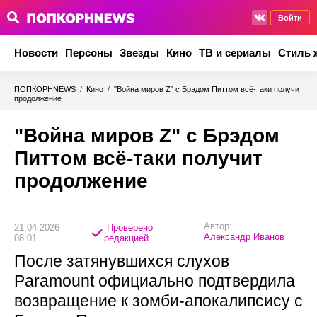
Войти
Новости
Персоны
Звезды
Кино
ТВ и сериалы
Стиль 
ПОПКОРНNEWS
/
Кино
/
"Война миров Z" с Брэдом Питтом всё‑таки получит
продолжение
"Война миров Z" с Брэдом
Питтом всё‑таки получит
продолжение
Автор:
21.04.2026
Проверено
Александр Иванов
08:01
редакцией
После затянувшихся слухов
Paramount официально подтвердила
возвращение к зомби-апокалипсису с