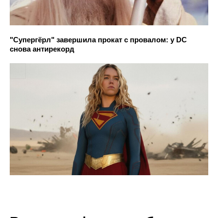
"Супергёрл" завершила прокат с провалом: у DC
снова антирекорд