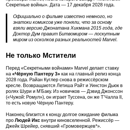
Секретные войны». Дата — 17 декабря 2028 года.
Официально о фильме известно немного, но
знатоки комиксов уже поняли, что за основу
взяли версию Джонатана Хикмана 2015 года, где
Доктор Дум правит Битвомиром — лоскутным
миром из осколков разных реальностей Marvel.
Не только Мстители
Перед «Секретными войнами» Marvel делает ставку
на
«Чёрную Пантеру 3»
как на главный релиз конца
2028 года. Райан Куглер снова в режиссёрском
кресле. Возвращаются Летиша Райт и Уинстон Дьюк в
ролях Шури и М'Баку. Из новичков — Дэвид Джонссон
(«Чужой: Ромул»), он играет Туссена, он же Т'Чалла II,
то есть новую Чёрную Пантеру.
Наконец близится к концу долгое ожидание фильма
про
Людей Икс
внутри киновселенной. Режиссёр —
Джейк Шрейер, снявший «Громовержцев*».