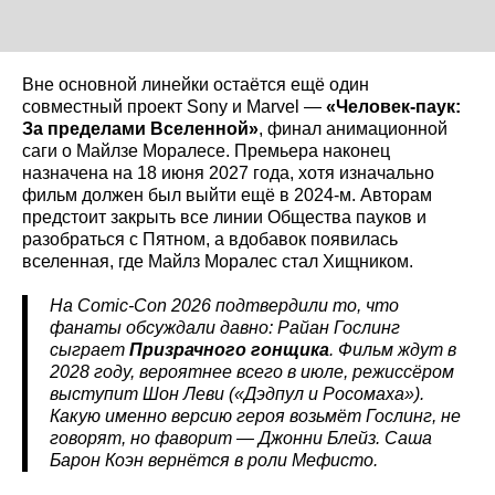
Вне основной линейки остаётся ещё один
совместный проект Sony и Marvel —
«Человек-паук:
За пределами Вселенной»
, финал анимационной
саги о Майлзе Моралесе. Премьера наконец
назначена на 18 июня 2027 года, хотя изначально
фильм должен был выйти ещё в 2024-м. Авторам
предстоит закрыть все линии Общества пауков и
разобраться с Пятном, а вдобавок появилась
вселенная, где Майлз Моралес стал Хищником.
На Comic-Con 2026 подтвердили то, что
фанаты обсуждали давно: Райан Гослинг
сыграет
Призрачного гонщика
. Фильм ждут в
2028 году, вероятнее всего в июле, режиссёром
выступит Шон Леви («Дэдпул и Росомаха»).
Какую именно версию героя возьмёт Гослинг, не
говорят, но фаворит — Джонни Блейз. Саша
Барон Коэн вернётся в роли Мефисто.