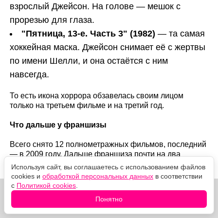
взрослый Джейсон. На голове — мешок с
прорезью для глаза.
"Пятница, 13-е. Часть 3" (1982)
— та самая
хоккейная маска. Джейсон снимает её с жертвы
по имени Шелли, и она остаётся с ним
навсегда.
То есть икона хоррора обзавелась своим лицом
только на третьем фильме и на третий год.
Что дальше у франшизы
Всего снято 12 полнометражных фильмов, последний
— в 2009 году. Дальше франшиза почти на два
десятилетия застряла в судебных спорах о правах.
Используя сайт, вы соглашаетесь с использованием файлов
cookies и
обработкой персональных данных
в соответствии
с
Политикой cookies
.
Понятно