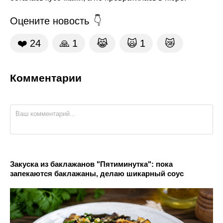
Оцените новость
❤️
24
🙏
1
😹
🙀
1
😿
Комментарии
Закуска из баклажанов "Пятиминутка": пока
запекаются баклажаны, делаю шикарный соус