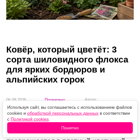
Ковёр, который цветёт: 3
сорта шиловидного флокса
для ярких бордюров и
альпийских горок
Автор:
06.08.2026
Проверено
Екатерина Миловзорова
17:48
редакцией
Используя сайт, вы соглашаетесь с использованием файлов
cookies и
обработкой персональных данных
в соответствии
Флокс шиловидный —
с
Политикой cookies
.
неприхотливый почвопокровный
Понятно
многолетник, который весной