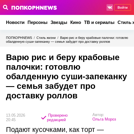
Войти
Новости
Персоны
Звезды
Кино
ТВ и сериалы
Стиль 
ПОПКОРНNEWS
/
Стиль жизни
/
Варю рис и беру крабовые палочки: готовлю
обалденную суши-запеканку — семья забудет про доставку роллов
Варю рис и беру крабовые
палочки: готовлю
обалденную суши-запеканку
— семья забудет про
доставку роллов
Автор:
13.05.2026
Проверено
Ольга Мороз
20:45
редакцией
Подают кусочками, как торт —