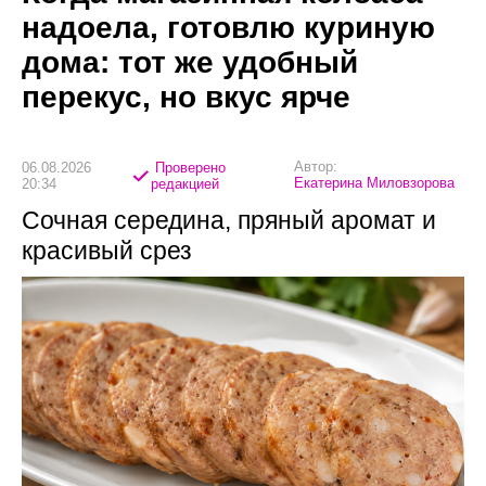
надоела, готовлю куриную
дома: тот же удобный
перекус, но вкус ярче
Автор:
06.08.2026
Проверено
Екатерина Миловзорова
20:34
редакцией
Сочная середина, пряный аромат и
красивый срез