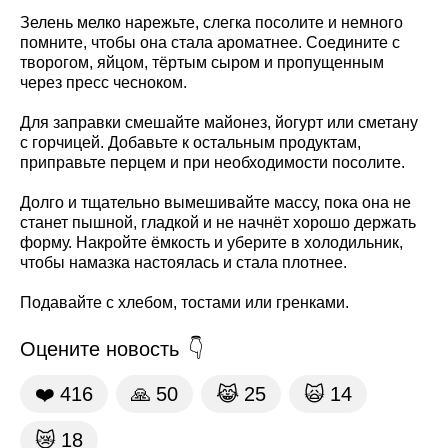
Зелень мелко нарежьте, слегка посолите и немного
помните, чтобы она стала ароматнее. Соедините с
творогом, яйцом, тёртым сыром и пропущенным
через пресс чесноком.
Для заправки смешайте майонез, йогурт или сметану
с горчицей. Добавьте к остальным продуктам,
приправьте перцем и при необходимости посолите.
Долго и тщательно вымешивайте массу, пока она не
станет пышной, гладкой и не начнёт хорошо держать
форму. Накройте ёмкость и уберите в холодильник,
чтобы намазка настоялась и стала плотнее.
Подавайте с хлебом, тостами или гренками.
Оцените новость
❤️
416
🙏
50
😹
25
🙀
14
😿
18