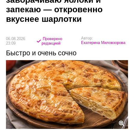
запекаю — откровенно
вкуснее шарлотки
Автор:
06.08.2026
Проверено
Екатерина Миловзорова
23:09
редакцией
Быстро и очень сочно