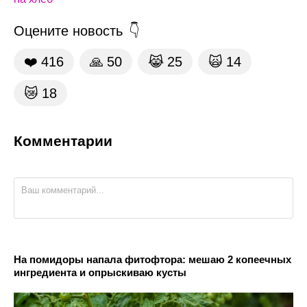
Оцените новость
❤️
416
🙏
50
😹
25
🙀
14
😿
18
Комментарии
На помидоры напала фитофтора: мешаю 2 копеечных
ингредиента и опрыскиваю кусты