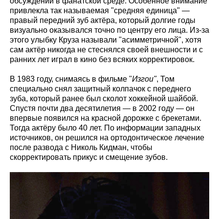
обсуждений в фанатской среде. Особенное внимание
привлекла так называемая "средняя единица" —
правый передний зуб актёра, который долгие годы
визуально оказывался точно по центру его лица. Из-за
этого улыбку Круза называли "асимметричной", хотя
сам актёр никогда не стеснялся своей внешности и с
ранних лет играл в кино без всяких корректировок.
В 1983 году, снимаясь в фильме "
Изгои"
, Том
специально снял защитный колпачок с переднего
зуба, который ранее был сколот хоккейной шайбой.
Спустя почти два десятилетия — в 2002 году — он
впервые появился на красной дорожке с брекетами.
Тогда актёру было 40 лет. По информации западных
источников, он решился на ортодонтическое лечение
после развода с Николь Кидман, чтобы
скорректировать прикус и смещение зубов.