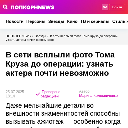
Войти
Новости
Персоны
Звезды
Кино
ТВ и сериалы
Стиль 
ПОПКОРНNEWS
/
Звезды
/
В сети всплыли фото Тома Круза до операции:
узнать актера почти невозможно
В сети всплыли фото Тома
Круза до операции: узнать
актера почти невозможно
Автор:
25.07.2025
Проверено
Марина Колесниченко
18:14
редакцией
Даже мельчайшие детали во
внешности знаменитостей способны
вызывать ажиотаж — особенно когда