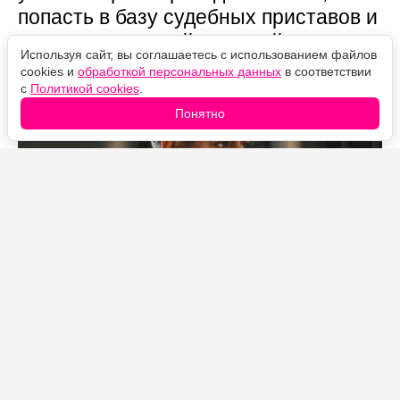
попасть в базу судебных приставов и
сходить на партийные праймериз.
Используя сайт, вы соглашаетесь с использованием файлов
Рассказываем по порядку.
cookies и
обработкой персональных данных
в соответствии
с
Политикой cookies
.
Понятно
Источник фото: Legion-Media
Роль Байдена и санкции