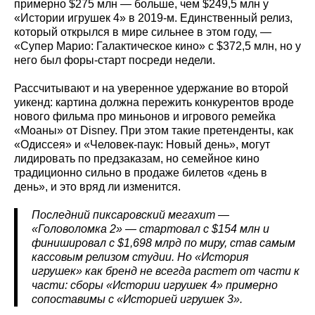
примерно $275 млн — больше, чем $249,5 млн у
«Истории игрушек 4» в 2019‑м. Единственный релиз,
который открылся в мире сильнее в этом году, —
«Супер Марио: Галактическое кино» с $372,5 млн, но у
него был форы‑старт посреди недели.
Рассчитывают и на уверенное удержание во второй
уикенд: картина должна пережить конкурентов вроде
нового фильма про миньонов и игрового ремейка
«Моаны» от Disney. При этом такие претенденты, как
«Одиссея» и «Человек‑паук: Новый день», могут
лидировать по предзаказам, но семейное кино
традиционно сильно в продаже билетов «день в
день», и это вряд ли изменится.
Последний пиксаровский мегахит —
«Головоломка 2» — стартовал с $154 млн и
финишировал с $1,698 млрд по миру, став самым
кассовым релизом студии. Но «История
игрушек» как бренд не всегда растет от части к
части: сборы «Истории игрушек 4» примерно
сопоставимы с «Историей игрушек 3».