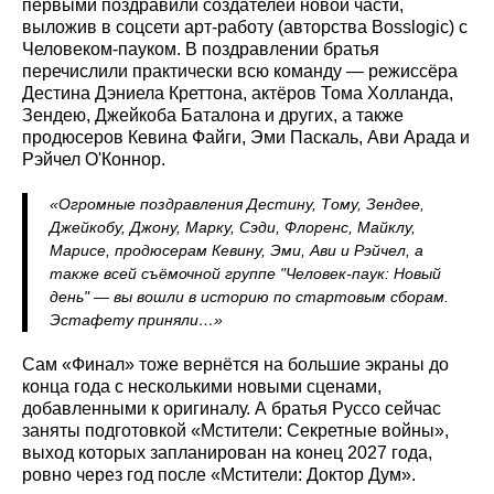
первыми поздравили создателей новой части,
выложив в соцсети арт-работу (авторства Bosslogic) с
Человеком-пауком. В поздравлении братья
перечислили практически всю команду — режиссёра
Дестина Дэниела Креттона, актёров Тома Холланда,
Зендею, Джейкоба Баталона и других, а также
продюсеров Кевина Файги, Эми Паскаль, Ави Арада и
Рэйчел О'Коннор.
«Огромные поздравления Дестину, Тому, Зендее,
Джейкобу, Джону, Марку, Сэди, Флоренс, Майклу,
Марисе, продюсерам Кевину, Эми, Ави и Рэйчел, а
также всей съёмочной группе "Человек-паук: Новый
день" — вы вошли в историю по стартовым сборам.
Эстафету приняли…»
Сам «Финал» тоже вернётся на большие экраны до
конца года с несколькими новыми сценами,
добавленными к оригиналу. А братья Руссо сейчас
заняты подготовкой «Мстители: Секретные войны»,
выход которых запланирован на конец 2027 года,
ровно через год после «Мстители: Доктор Дум».