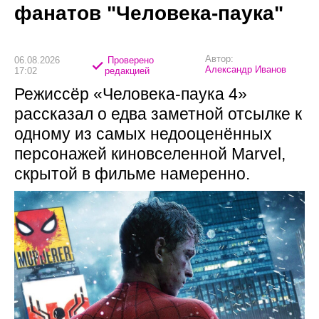
фанатов "Человека-паука"
Автор:
06.08.2026
Проверено
Александр Иванов
17:02
редакцией
Режиссёр «Человека-паука 4»
рассказал о едва заметной отсылке к
одному из самых недооценённых
персонажей киновселенной Marvel,
скрытой в фильме намеренно.