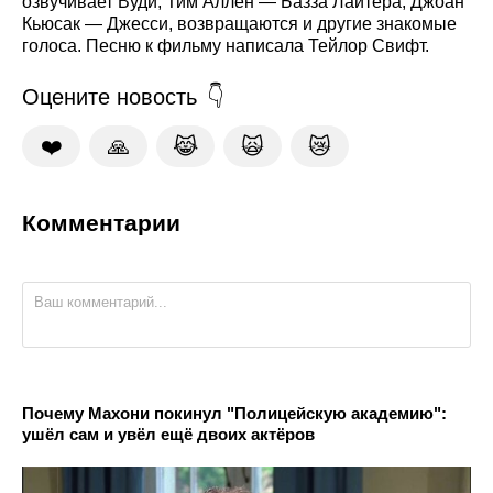
озвучивает Вуди, Тим Аллен — Базза Лайтера, Джоан
Кьюсак — Джесси, возвращаются и другие знакомые
голоса. Песню к фильму написала Тейлор Свифт.
Оцените новость
❤️
🙏
😹
🙀
😿
Комментарии
Почему Махони покинул "Полицейскую академию":
ушёл сам и увёл ещё двоих актёров