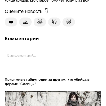
конце концов, кто старое помянет, тому глаз вон!
Оцените новость
❤️
🙏
😹
🙀
😿
Комментарии
Присяжные гибнут один за другим: кто убийца в
дораме "Слепцы"