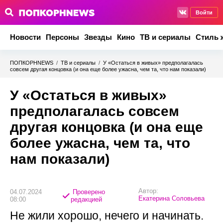
Войти
Новости
Персоны
Звезды
Кино
ТВ и сериалы
Стиль 
ПОПКОРНNEWS
/
ТВ и сериалы
/
У «Остаться в живых» предполагалась
совсем другая концовка (и она еще более ужасна, чем та, что нам показали)
У «Остаться в живых»
предполагалась совсем
другая концовка (и она еще
более ужасна, чем та, что
нам показали)
Автор:
04.07.2024
Проверено
Екатерина Соловьева
08:00
редакцией
Не жили хорошо, нечего и начинать.