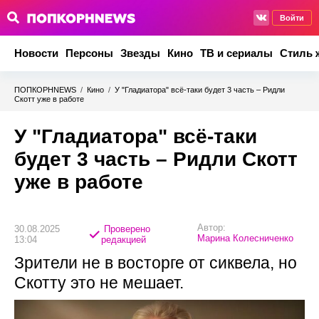
Войти
Новости
Персоны
Звезды
Кино
ТВ и сериалы
Стиль 
ПОПКОРНNEWS
/
Кино
/
У "Гладиатора" всё-таки будет 3 часть – Ридли
Скотт уже в работе
У "Гладиатора" всё-таки
будет 3 часть – Ридли Скотт
уже в работе
Автор:
30.08.2025
Проверено
Марина Колесниченко
13:04
редакцией
Зрители не в восторге от сиквела, но
Скотту это не мешает.