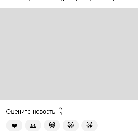
Оцените новость
❤️
🙏
😹
🙀
😿