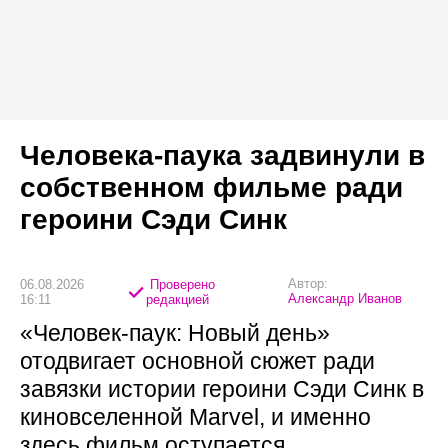
Человека-паука задвинули в
собственном фильме ради
героини Сэди Синк
Автор:
06.08.2026
Проверено
Александр Иванов
16:11
редакцией
«Человек-паук: Новый день»
отодвигает основной сюжет ради
завязки истории героини Сэди Синк в
киновселенной Marvel, и именно
здесь фильм оступается.