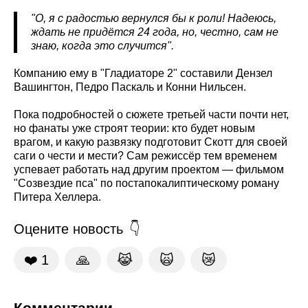
"О, я с радостью вернулся бы к роли! Надеюсь,
ждать не придётся 24 года, но, честно, сам не
знаю, когда это случится".
Компанию ему в "Гладиаторе 2" составили Дензел
Вашингтон, Педро Паскаль и Конни Нильсен.
Пока подробностей о сюжете третьей части почти нет,
но фанаты уже строят теории: кто будет новым
врагом, и какую развязку подготовит Скотт для своей
саги о чести и мести? Сам режиссёр тем временем
успевает работать над другим проектом — фильмом
"Созвездие пса" по постапокалиптическому роману
Питера Хеллера.
Оцените новость
❤️
1
🙏
😹
🙀
😿
Комментарии