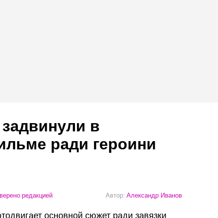
 задвинули в
ильме ради героини
верено редакцией
Автор:
Александр Иванов
отодвигает основной сюжет ради завязки