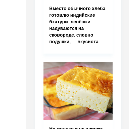
Вместо обычного хлеба
готовлю индийские
бхатури: лепёшки
надуваются на
сковороде, словно
подушки, — вкуснота
Не молоко и не сливки: