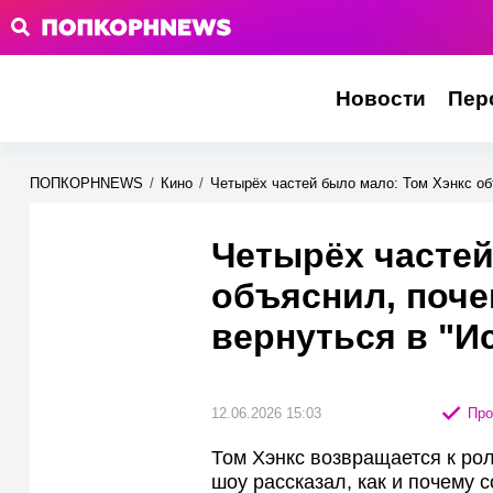
Новости
Пер
ПОПКОРНNEWS
/
Кино
/
Четырёх частей было мало: Том Хэнкс об
Четырёх частей
объяснил, поче
вернуться в "И
12.06.2026 15:03
Про
Том Хэнкс возвращается к рол
шоу рассказал, как и почему 