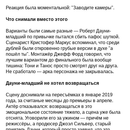
Реакция была моментальной: "Заводите камеры".
Что снимали вместо этого
Варианты были самые разные — Роберт Дауни-
младший по привычке пытался сбить пафос шуткой.
Сценарист Кристофер Маркус вспоминал, что среди
дублей были откровенно грубые версии в духе "а
пошёл ты". Монтажёр Джефф Форд говорил, что
лучшим вариантом до финального была вообще
тишина: Тони и Танос просто смотрят друг на друга.
Не сработало — арка персонажа не закрывалась.
Дауни-младший не хотел возвращаться
Сцену доснимали на пересъёмках в январе 2019
года, за считаные месяцы до премьеры в апреле.
Актёр отказывался: возвращаться в это
эмоциональное состояние тяжело, а сцена уже была
отснята. Уговорили его за ужином — причём не
режиссёры, а продюсер Джоэл Сильвер, старый
приятель Дауни, который просто заявил, что это