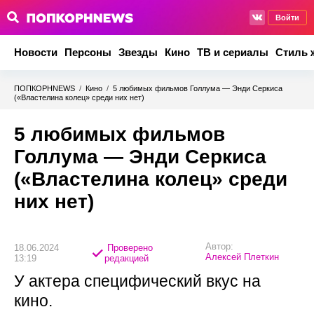
Войти
Новости
Персоны
Звезды
Кино
ТВ и сериалы
Стиль 
ПОПКОРНNEWS
/
Кино
/
5 любимых фильмов Голлума — Энди Серкиса
(«Властелина колец» среди них нет)
5 любимых фильмов
Голлума — Энди Серкиса
(«Властелина колец» среди
них нет)
Автор:
18.06.2024
Проверено
Алексей Плеткин
13:19
редакцией
У актера специфический вкус на
кино.