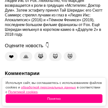
Людей Икс от Fox. Любопытно, что Марсден
возвращается к роли в грядущих «Мстителях: Доктор
Дум». Затем эстафету принял Тай Шеридан: его Скотт
Саммерс стрелял лучами из глаз в «Людях Икс:
Апокалипсис» (2016) и «Тёмном Фениксе» (2019),
последнем большом фильме франшизы от Fox. Ещё
Шеридан мелькнул в коротком камео в «Дэдпуле 2» в
2018 году.
Оцените новость
❤️
🙏
😹
🙀
😿
Комментарии
Используя сайт, вы соглашаетесь с использованием файлов
cookies и
обработкой персональных данных
в соответствии
с
Политикой cookies
.
Понятно