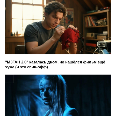
"М3ГАН 2.0" казалась дном, но нашёлся фильм ещё
хуже (и это спин-офф)