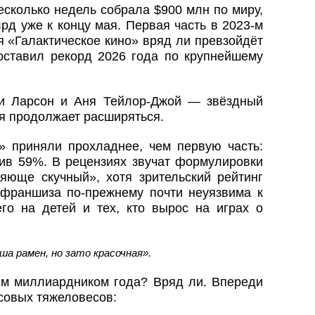
есколько недель собрала $900 млн по миру,
рд уже к концу мая. Первая часть в 2023-м
я «Галактическое кино» вряд ли превзойдёт
поставил рекорд 2026 года по крупнейшему
ри Ларсон и Аня Тейлор-Джой — звёздный
я продолжает расширяться.
о» приняли прохладнее, чем первую часть:
тив 59%. В рецензиях звучат формулировки
яюще скучный», хотя зрительский рейтинг
франшиза по-прежнему почти неуязвима к
его на детей и тех, кто вырос на играх о
ша рамен, но зато красочная».
м миллиардником года? Вряд ли. Впереди
совых тяжеловесов: