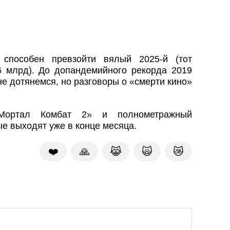
 способен превзойти вялый 2025-й (тот
6 млрд). До допандемийного рекорда 2019
 не дотянемся, но разговоры о «смерти кино»
ортал Комбат 2» и полнометражный
ые выходят уже в конце месяца.
❤️
🙏
😹
🙀
😿