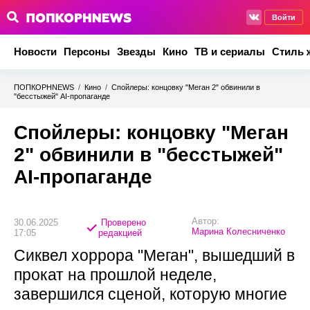
Войти
Новости
Персоны
Звезды
Кино
ТВ и сериалы
Стиль 
ПОПКОРНNEWS
/
Кино
/
Спойлеры: концовку "Меган 2" обвинили в
"бесстыжей" AI-пропаганде
Спойлеры: концовку "Меган
2" обвинили в "бесстыжей"
AI-пропаганде
Автор:
30.06.2025
Проверено
Марина Колесниченко
17:05
редакцией
Сиквел хоррора "Меган", вышедший в
прокат на прошлой неделе,
завершился сценой, которую многие