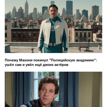
Почему Махони покинул "Полицейскую академию":
ушёл сам и увёл ещё двоих актёров