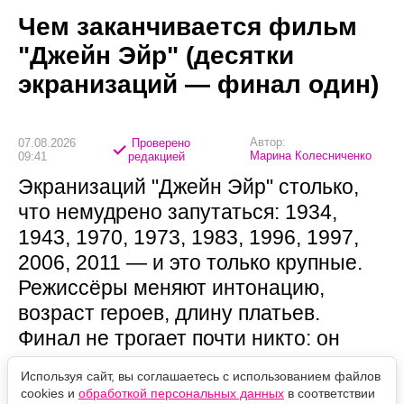
Чем заканчивается фильм
"Джейн Эйр" (десятки
экранизаций — финал один)
Автор:
07.08.2026
Проверено
Марина Колесниченко
09:41
редакцией
Экранизаций "Джейн Эйр" столько,
что немудрено запутаться: 1934,
1943, 1970, 1973, 1983, 1996, 1997,
2006, 2011 — и это только крупные.
Режиссёры меняют интонацию,
возраст героев, длину платьев.
Финал не трогает почти никто: он
остался таким, каким Шарлотта
Используя сайт, вы соглашаетесь с использованием файлов
Бронте написала его в 1847 году. И
cookies и
обработкой персональных данных
в соответствии